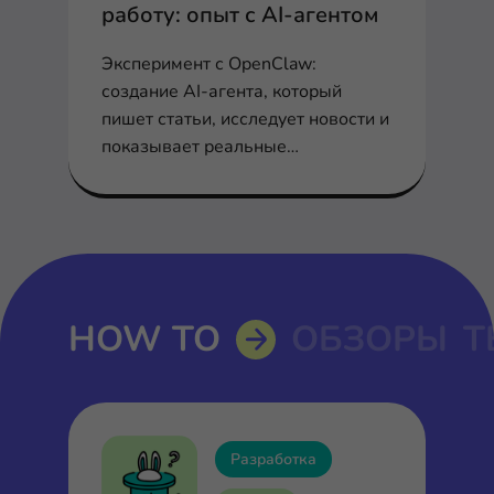
работу: опыт с AI-агентом
Эксперимент с OpenClaw:
создание AI-агента, который
пишет статьи, исследует новости и
показывает реальные
возможности и ограничения
агентного ИИ.
HOW TO
ОБЗОРЫ
Т
Разработка