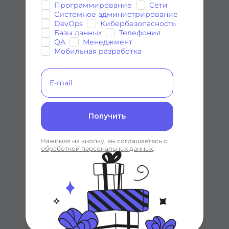
3 курса
Программирование
Сети
5 курсов
Системное администрирование
DevOps
Кибербезопасность
Базы данных
Телефония
QA
Менеджмент
Мобильная разработка
Тестирован
Менеджмен
ие
т
3 курса
2 курса
Получить
Нажимая на кнопку, вы соглашаетесь с
обработкой персональных данных
.
Мобильная
разработка
3 курса