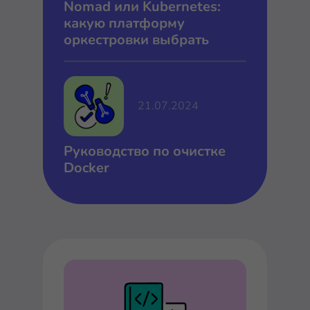
Nomad или Kubernetes:
какую платформу
оркестровки выбрать
21.07.2024
Руководство по очистке
Docker