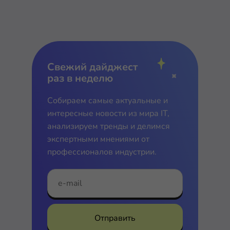
Свежий дайджест
раз в неделю
Собираем самые актуальные и
интересные новости из мира IT,
анализируем тренды и делимся
экспертными мнениями от
профессионалов индустрии.
Отправить