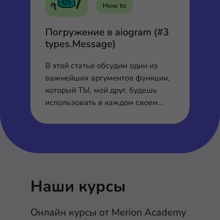
How to
Ка
Погружение в aiogram (#3
П
types.Message)
р
В этой статье обсудим один из
По
важнейших аргументов функции,
ак
который ТЫ, мой друг, будешь
пр
использовать в каждом своем
боте.
Наши курсы
Онлайн курсы от Merion Academy