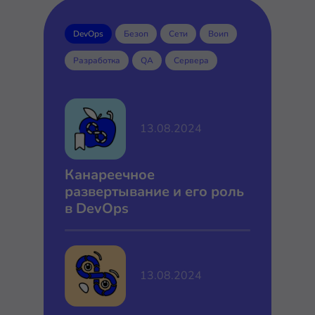
DevOps
Безоп
Сети
Воип
Разработка
QA
Сервера
13.08.2024
Канареечное
развертывание и его роль
в DevOps
13.08.2024