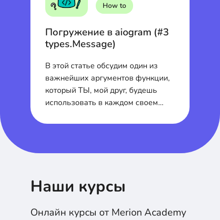
How to
Ка
Погружение в aiogram (#3
П
types.Message)
р
В этой статье обсудим один из
По
важнейших аргументов функции,
ак
который ТЫ, мой друг, будешь
пр
использовать в каждом своем
боте.
Наши курсы
Онлайн курсы от Merion Academy