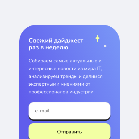
Свежий дайджест
раз в неделю
Собираем самые актуальные и
интересные новости из мира IT,
анализируем тренды и делимся
экспертными мнениями от
профессионалов индустрии.
Отправить