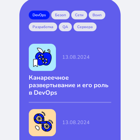
DevOps
Безоп
Сети
Воип
Разработка
QA
Сервера
13.08.2024
Канареечное
развертывание и его роль
в DevOps
13.08.2024