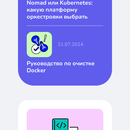
Nomad или Kubernetes:
какую платформу
оркестровки выбрать
21.07.2024
Руководство по очистке
Docker