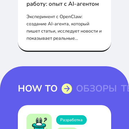
работу: опыт с AI-агентом
Эксперимент с OpenClaw:
создание AI-агента, который
пишет статьи, исследует новости и
показывает реальные
возможности и ограничения
агентного ИИ.
HOW TO
ОБЗОРЫ
Т
Разработка