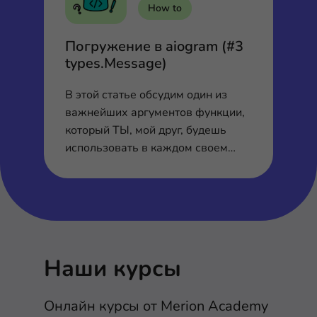
How to
Ка
Погружение в aiogram (#3
П
types.Message)
р
В этой статье обсудим один из
По
важнейших аргументов функции,
ак
который ТЫ, мой друг, будешь
пр
использовать в каждом своем
боте.
Наши курсы
Онлайн курсы от Merion Academy