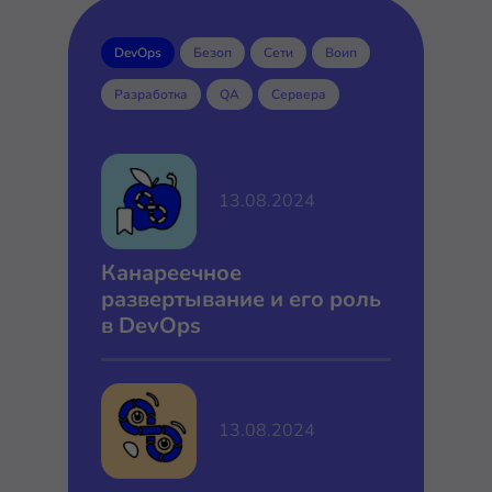
DevOps
Безоп
Сети
Воип
Разработка
QA
Сервера
13.08.2024
Канареечное
развертывание и его роль
в DevOps
13.08.2024