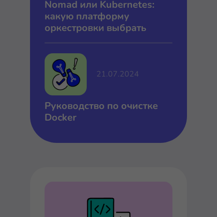
Nomad или Kubernetes:
какую платформу
оркестровки выбрать
21.07.2024
Руководство по очистке
Docker