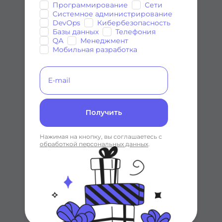
3 курса
Программирование
Сети
5 курсов
Системное администрирование
DevOps
Кибербезопасность
Базы данных
Телефония
QA
Менеджмент
Мобильная разработка
Тестирован
Менеджмен
ие
т
3 курса
2 курса
Получить
Нажимая на кнопку, вы соглашаетесь с
обработкой персональных данных
.
Мобильная
разработка
3 курса