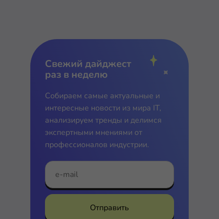
Свежий дайджест
раз в неделю
Собираем самые актуальные и
интересные новости из мира IT,
анализируем тренды и делимся
экспертными мнениями от
профессионалов индустрии.
Отправить