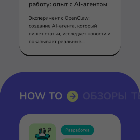
работу: опыт с AI-агентом
Эксперимент с OpenClaw:
создание AI-агента, который
пишет статьи, исследует новости и
показывает реальные
возможности и ограничения
агентного ИИ.
HOW TO
ОБЗОРЫ
Т
Разработка