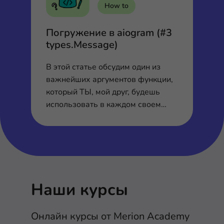
How to
Ка
Погружение в aiogram (#3
П
types.Message)
р
В этой статье обсудим один из
По
важнейших аргументов функции,
ак
который ТЫ, мой друг, будешь
пр
использовать в каждом своем
боте.
Наши курсы
Онлайн курсы от Merion Academy