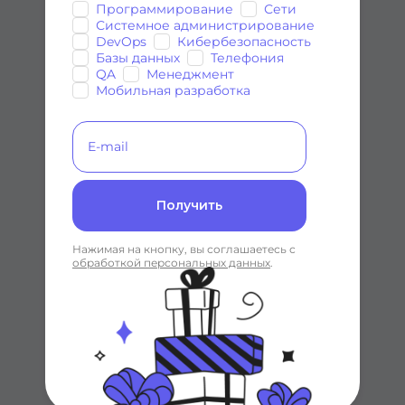
3 курса
Программирование
Сети
5 курсов
Системное администрирование
DevOps
Кибербезопасность
Базы данных
Телефония
QA
Менеджмент
Мобильная разработка
Тестирован
Менеджмен
ие
т
3 курса
2 курса
Получить
Нажимая на кнопку, вы соглашаетесь с
обработкой персональных данных
.
Мобильная
разработка
3 курса