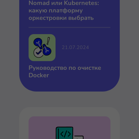
Nomad или Kubernetes:
какую платформу
оркестровки выбрать
21.07.2024
Руководство по очистке
Docker