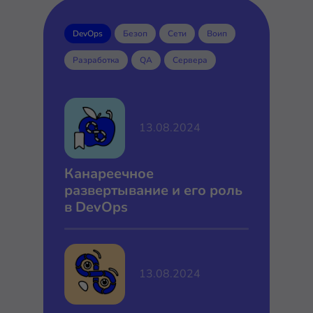
DevOps
Безоп
Сети
Воип
Разработка
QA
Сервера
13.08.2024
Канареечное
развертывание и его роль
в DevOps
13.08.2024