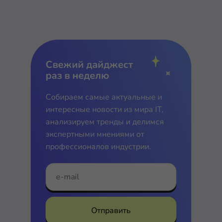
Свежий дайджест
раз в неделю
Собираем самые актуальные и
интересные новости из мира IT,
анализируем тренды и делимся
экспертными мнениями от
профессионалов индустрии.
Отправить