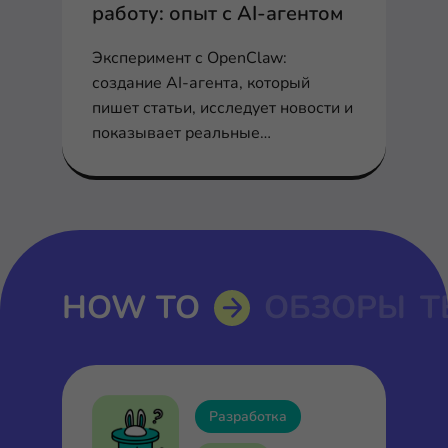
работу: опыт с AI-агентом
Эксперимент с OpenClaw:
создание AI-агента, который
пишет статьи, исследует новости и
показывает реальные
возможности и ограничения
агентного ИИ.
HOW TO
ОБЗОРЫ
Т
Разработка