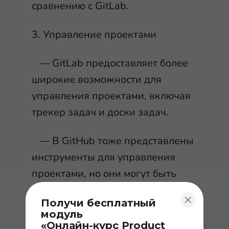
сравнению с GitLab.
3. Управление проектами
— GitLab предоставляет более
широкие возможности для
управления проектами, включая
трекер задач и доски задач.
— В GitHub тоже представлены
инструменты для управления
проектами, но они могут быть
менее обширными по сравнению
Получи бесплатный
с GitLab.
модуль
«Онлайн-курс Product