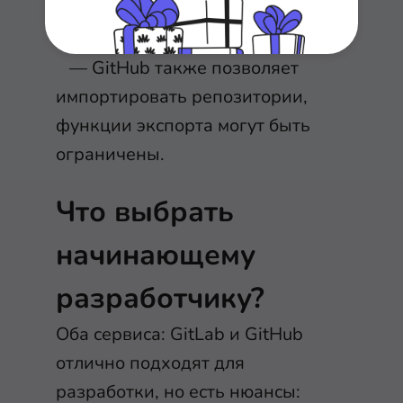
платформ.
— GitHub также позволяет
импортировать репозитории,
функции экспорта могут быть
ограничены.
Что выбрать
начинающему
разработчику?
Оба сервиса: GitLab и GitHub
отлично подходят для
разработки, но есть нюансы: