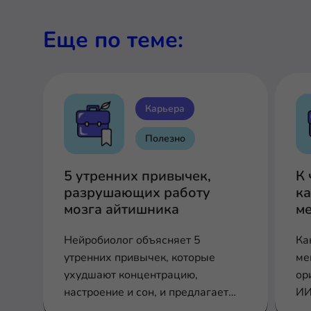
Еще по теме:
Карьера
Полезно
5 утренних привычек,
К 
разрушающих работу
к
мозга айтишника
ме
Нейробиолог объясняет 5
Ка
утренних привычек, которые
ме
ухудшают концентрацию,
ор
настроение и сон, и предлагает
ИИ
научно обоснованные
ра