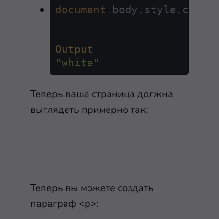
document
.
body
.
style
.
color
Output
"white"
Теперь ваша страница должна
выглядеть примерно так:
Теперь вы можете создать
параграф
<p>
: