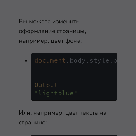
Вы можете изменить
оформление страницы,
например, цвет фона:
document
.
body
.
style
.
backg
Output
"lightblue"
Или, например, цвет текста на
странице: