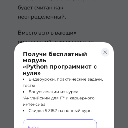
будет считан как
неопределенный.
Вместо всплывающих
оповещений, для выхода из
которых нужно нажать на
Получи бесплатный
кнопку, вы можете работать
модуль
«Python программист с
непосредственно с JavaScript,
нуля»
регистрируя сообщения в
Видеоуроки, практические задачи,
тесты
консоли с помощью
console.log
.
Бонус: лекции из курса
"Английский для IT" и карьерного
Для того, чтобы напечатать
интенсива
Скидка 5 315₽ на полный курс
строку
Hello, World!
, вам нужно
ввести в консоль следующее: