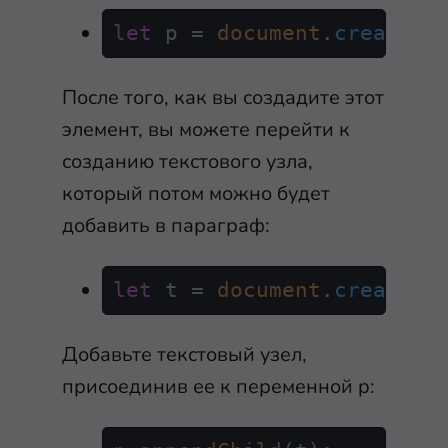
let
 p = 
document
.
createEl
После того, как вы создадите этот
элемент, вы можете перейти к
созданию текстового узла,
который потом можно будет
добавить в параграф:
let
 t = 
document
.
createTe
Добавьте текстовый узел,
присоединив ее к переменной
p
: