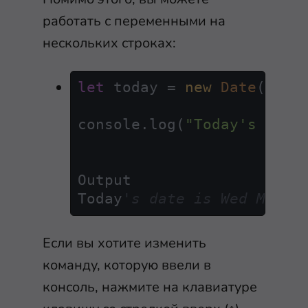
работать с переменными на
нескольких строках:
let
 today = 
new
Date
();

console.log(
"Today's date
Output

Today
's date is Wed May 1
Если вы хотите изменить
команду, которую ввели в
консоль, нажмите на клавиатуре