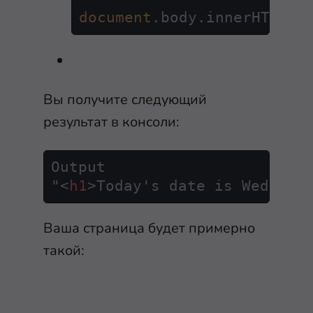
document
.
body
.
innerHTML
 =
Вы получите следующий
результат в консоли:
Output

"
<
h1
>
Today's date is Wed May
Ваша страница будет примерно
такой: