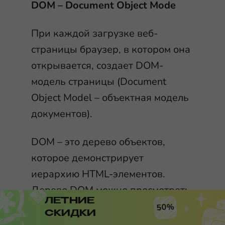
DOM – Document Object Mode
При каждой загрузке веб-
страницы браузер, в котором она
открывается, создает DOM-
модель страницы (Document
Object Model – объектная модель
документов).
DOM – это дерево объектов,
которое демонстрирует
иерархию HTML-элементов.
Дерево DOM можно просмотреть
ЛЕТНИЕ
через панель Inspector в Firefox
50%
СКИДКИ
или панель Elements в Chrome.