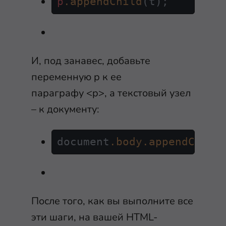
p
.appendChild
(t);
И, под занавес, добавьте
переменную
p
к ее
параграфу
<p>
, а текстовый узел
– к документу:
document
.body
.appendChild
После того, как вы выполните все
эти шаги, на вашей HTML-