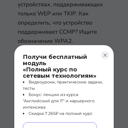
устройствах, поддерживающих
только WEP или TKIP. Как
определить, что устройство
поддерживает CCMP? Ищите
обозначение WPA2.
Получи бесплатный
GCMP
модуль
«Полный курс по
сетевым технологиям»
Протокол Galois/Counter Mode
Видеоуроки, практические задачи,
тесты
Protocol (GCMP)- это надежный
Бонус: лекции из курса
набор шифрования, который
"Английский для IT" и карьерного
интенсива
является более безопасным и
Скидка 7 265₽ на полный курс
эффективным, чем CCMP. GCMP