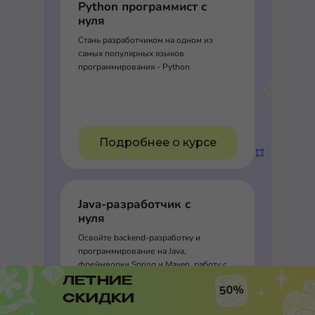
Python программист с
нуля
Стань разработчиком на одном из
самых популярных языков
программирования - Python
Подробнее о курсе
Java-разработчик с
нуля
Освойте backend-разработку и
программирование на Java,
фреймворки Spring и Maven, работу с
базами данных и API
ЛЕТНИЕ
50%
СКИДКИ