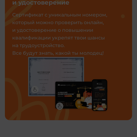
и удостоверение
Сертификат с уникальным номером,
который можно проверить онлайн,
и удостоверение о повышении
квалификации укрепят твои шансы
на трудоустройство.
Все будут знать, какой ты молодец!