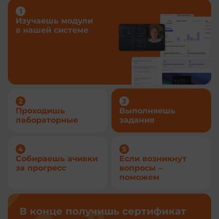
Изучаешь модули
в нашей системе
Проходишь
Выполняешь
лабораторные
задания
Собираешь ачивки
Если возникнут
за прогресс
вопросы –
поможем
В конце получишь сертификат