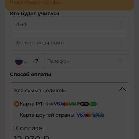
Подробнее о тарифe
Кто будет учиться
Способ оплаты
Вся сумма целиком
+7
Карта РФ
Карта другой страны
+7
К оплате:
+375