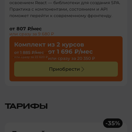
освоением React — библиотеки для создания SPA.
Практика с компонентами, состоянием и API
поможет перейти к современному фронтенду.
от
807 ₽
/мес
или сразу за
9 680 ₽
Комплект из 2 курсов
от
1 696 ₽
/мес
от
1 885 ₽
/мес
или сразу за
22 620 ₽
или сразу за
20 350 ₽
Приобрести
ТАРИФЫ
-
35
%