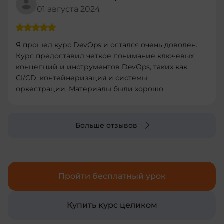
01 августа 2024
Я прошел курс DevOps и остался очень доволен.
Курс предоставил четкое понимание ключевых
концепций и инструментов DevOps, таких как
CI/CD, контейнеризация и системы
оркестрации. Материалы были хорошо
структурированы и легко усваивались.
Практические задания были полезными и
помогли закрепить теорию. Рекомендую этот
Больше отзывов
курс всем, кто хочет углубить свои знания в
DevOps и улучшить свои навыки в
автоматизации процессов разработки и
развертывания.
Пройти бесплатный урок
Купить курс целиком