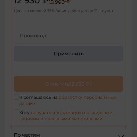
12 930 ₽
19 900 ₽
+998
Цена со скидкой
35
%
Акция действует до
12 августа
+376
+971
+93
Применить
+1-
268
+1-
Оплатить
12 930 ₽
264
+355
Я соглашаюсь на
обработку персональных
данных
+374
Хочу
получать информацию со скидками,
акциями и полезными материалами
+244
По частям