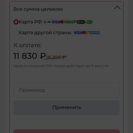
Вся сумма целиком
+7
Карта РФ
Карта другой страны
+7
К оплате:
+375
11 830 ₽
18 200 ₽
+998
Цена со скидкой
35
%
Акция действует до
9 августа
+376
+971
+93
Применить
+1-
268
+1-