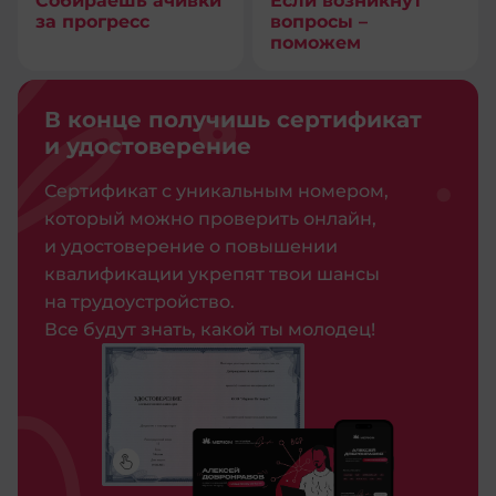
Собираешь ачивки
Если возникнут
за прогресс
вопросы –
поможем
В конце получишь сертификат
и удостоверение
Сертификат с уникальным номером,
который можно проверить онлайн,
и удостоверение о повышении
квалификации укрепят твои шансы
на трудоустройство.
Все будут знать, какой ты молодец!