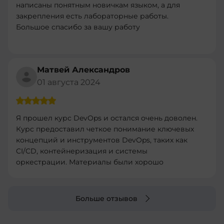
написаны понятным новичкам языком, а для
закрепления есть лабораторные работы.
Большое спасибо за вашу работу
Матвей Александров
01 августа 2024
Я прошел курс DevOps и остался очень доволен.
Курс предоставил четкое понимание ключевых
концепций и инструментов DevOps, таких как
CI/CD, контейнеризация и системы
оркестрации. Материалы были хорошо
структурированы и легко усваивались.
Практические задания были полезными и
помогли закрепить теорию. Рекомендую этот
Больше отзывов
курс всем, кто хочет углубить свои знания в
DevOps и улучшить свои навыки в