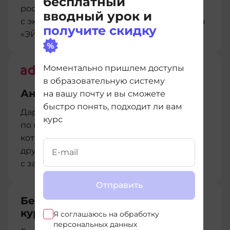
бесплатный
росту, разработанный совместно
вводный урок и
с экспертами из центра развития карьеры
получите скидку
«ЭЙЧ»
Моментально пришлем доступы
в образовательную систему
Английский для IT
на вашу почту и вы сможете
быстро понять, подходит ли вам
Дарим нашим студентам мини-курс
курс
по ключевым английским словам в IT,
который сделали совместно с нашими
друзьями из Advance. Учимся и работаем
с зарубежными коллегами легко.
Отправить
Бесплатный перевод между
курсами
Я соглашаюсь на
обработку
персональных данных