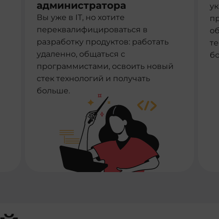
администратора
ук
Вы уже в IT, но хотите
п
переквалифицироваться в
об
разработку продуктов: работать
те
удаленно, общаться с
б
программистами, освоить новый
стек технологий и получать
больше.