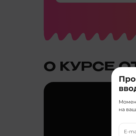
О КУРСЕ О
Про
вво
Момен
на ваш