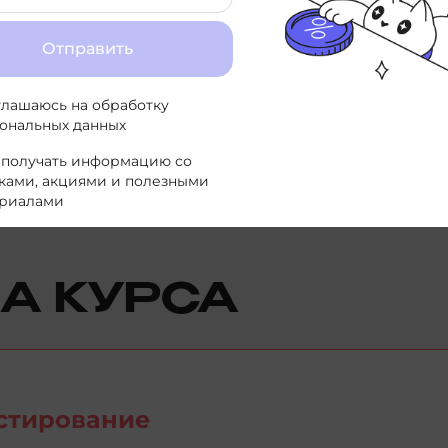
Отправить
Гу
QA L
глашаюсь на
обработку
ональных данных
 получать информацию со
ками, акциями и полезными
риалами
А КУРСА
стирование