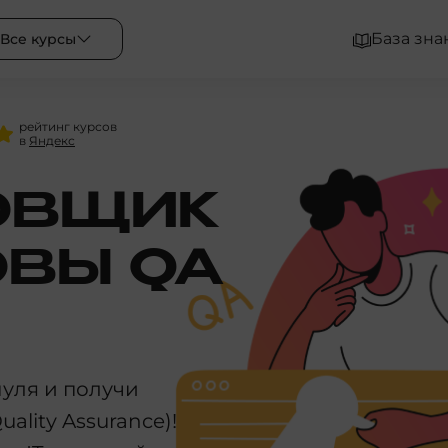
База зна
Все курсы
рейтинг курсов
в
Яндекс
ОВЩИК
ОВЫ QA
уля и получи
lity Assurance)!