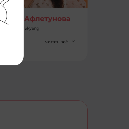
льшат Афлетунова
ead Mobile, Skyeng
читать всё