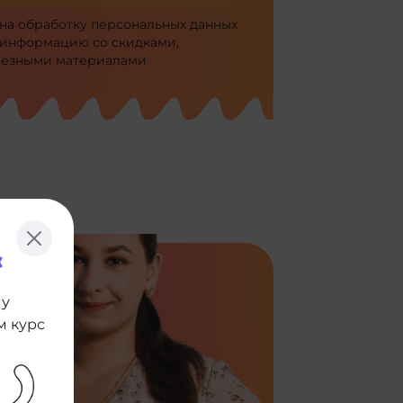
 на
обработку персональных данных
 информацию со скидками,
лезными материалами
му
м курс