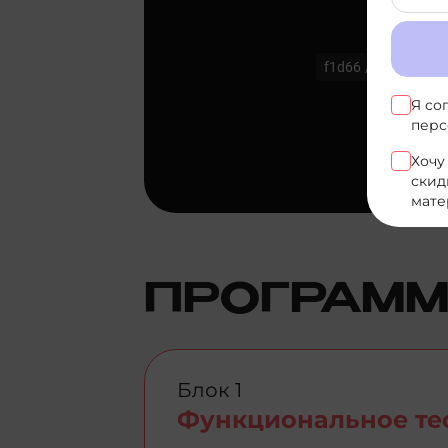
Я со
перс
Хочу
скид
мате
ПРОГРАММ
Блок 1
Функциональное те