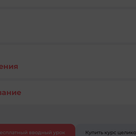
ения
вание
есплатный вводный урок
Купить курс целик