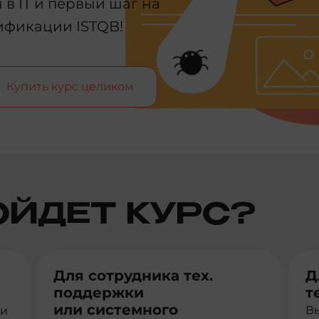
в IT и первый шаг на
ификации ISTQB!
Купить курс целиком
ОЙДЕТ КУРС?
Для сотрудника тех.
Д
поддержки
т
или системного
Вы
 и