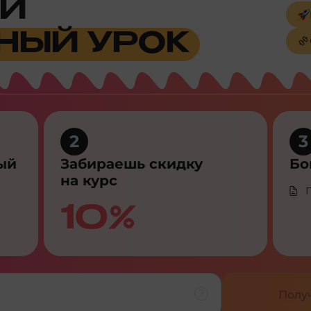
Й
НЫЙ УРОК
2
3
ый
Забираешь скидку
Бо
на курс
10%
Полу