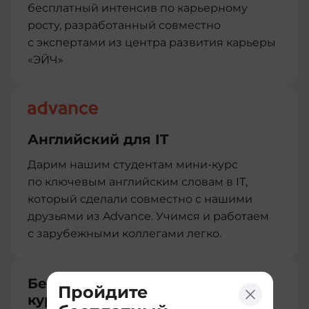
бесплатный интенсив по карьерному
росту, разработанный совместно
с экспертами из центра развития карьеры
«ЭЙЧ»
Английский для IT
Дарим нашим студентам мини-курс
по ключевым английским словам в IT,
который сделали совместно с нашими
друзьями из Advance. Учимся и работаем
с зарубежными коллегами легко.
Бесплатный перевод между
Пройдите
курсами