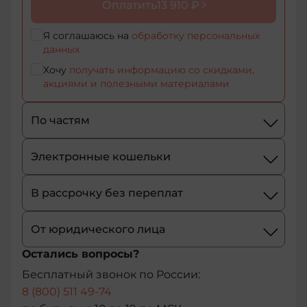
Оплатить
13 910 ₽
264
+355
Я соглашаюсь на
обработку персональных
данных
+374
Хочу
получать информацию со скидками,
акциями и полезными материалами
+244
По частям
+54
+1-
Электронные кошельки
684
В рассрочку без переплат
+43
От юридического лица
+61
Остались вопросы?
+297
Бесплатный звонок по России:
8 (800) 511 49-74
+358