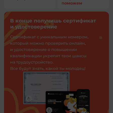
поможем
В конце получишь сертификат
и удостоверение
Сертификат с уникальным номером,
который можно проверить онлайн,
и удостоверение о повышении
квалификации укрепят твои шансы
на трудоустройство.
Все будут знать, какой ты молодец!