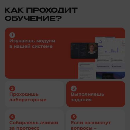
КАК ПРОХОДИТ
ОБУЧЕНИЕ?
Изучаешь модули
в нашей системе
Проходишь
Выполняешь
лабораторные
задания
Собираешь ачивки
Если возникнут
за прогресс
вопросы –