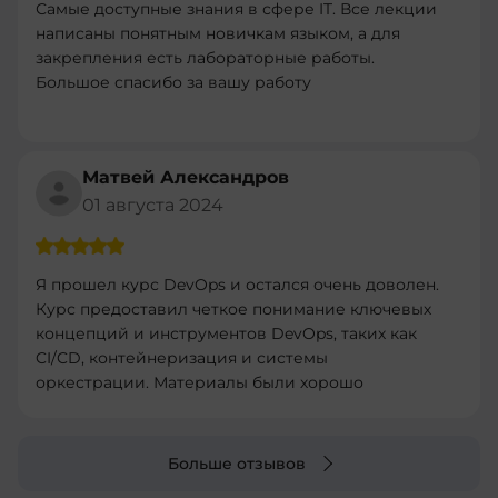
Самые доступные знания в сфере IT. Все лекции
написаны понятным новичкам языком, а для
закрепления есть лабораторные работы.
Большое спасибо за вашу работу
Матвей Александров
01 августа 2024
Я прошел курс DevOps и остался очень доволен.
Курс предоставил четкое понимание ключевых
концепций и инструментов DevOps, таких как
CI/CD, контейнеризация и системы
оркестрации. Материалы были хорошо
структурированы и легко усваивались.
Практические задания были полезными и
помогли закрепить теорию. Рекомендую этот
Больше отзывов
курс всем, кто хочет углубить свои знания в