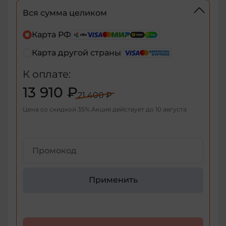
Вся сумма целиком
+7
Карта РФ
Карта другой страны
+7
К оплате:
+375
13 910 ₽
21 400 ₽
+998
Цена со скидкой
35
%
Акция действует до
10 августа
+376
+971
+93
Применить
+1-
268
+1-