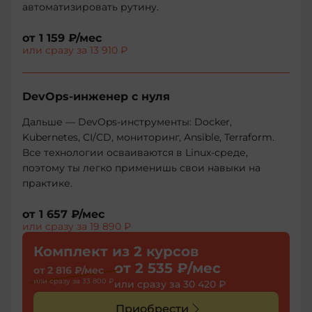
автоматизировать рутину.
от
1 159 ₽
/мес
или сразу за
13 910 ₽
DevOps-инженер с нуля
Дальше — DevOps-инструменты: Docker,
Kubernetes, CI/CD, мониторинг, Ansible, Terraform.
Все технологии осваиваются в Linux-среде,
поэтому ты легко применишь свои навыки на
практике.
от
1 657 ₽
/мес
или сразу за
19 890 ₽
Комплект из 2 курсов
от
2 535 ₽
/мес
от
2 816 ₽
/мес
или сразу за
33 800 ₽
или сразу за
30 420 ₽
Приобрести