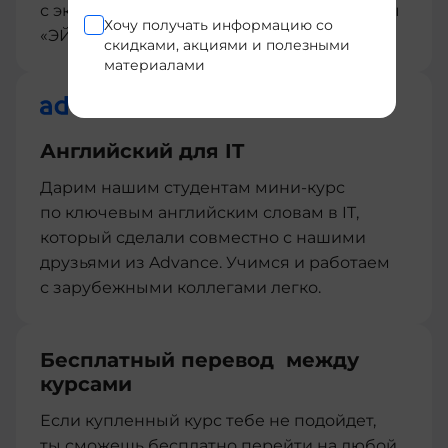
с экспертами из центра развития карьеры
Хочу получать информацию со
«ЭЙЧ»
скидками, акциями и полезными
материалами
Английский для IT
Дарим нашим студентам мини-курс
по ключевым английским словам в IT,
который сделали совместно с нашими
друзьями из Advance. Учимся и работаем
с зарубежными коллегами легко.
Бесплатный перевод между
курсами
Если купленный курс тебе не подойдет,
ты сможешь бесплатно перейти на любой