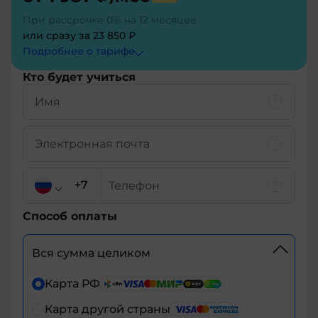
При рассрочке 0% на 12 месяцев
или сразу за
23 850 ₽
Подробнее о тарифe
Кто будет учиться
Способ оплаты
Вся сумма целиком
+7
Карта РФ
Карта другой страны
+7