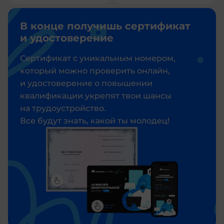
В конце получишь сертификат
и удостоверение
Сертификат с уникальным номером,
который можно проверить онлайн,
и удостоверение о повышении
квалификации укрепят твои шансы
на трудоустройство.
Все будут знать, какой ты молодец!