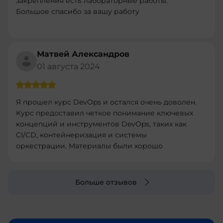
закрепления есть лабораторные работы.
Большое спасибо за вашу работу
Матвей Александров
01 августа 2024
Я прошел курс DevOps и остался очень доволен.
Курс предоставил четкое понимание ключевых
концепций и инструментов DevOps, таких как
CI/CD, контейнеризация и системы
оркестрации. Материалы были хорошо
структурированы и легко усваивались.
Практические задания были полезными и
помогли закрепить теорию. Рекомендую этот
Больше отзывов
курс всем, кто хочет углубить свои знания в
DevOps и улучшить свои навыки в
автоматизации процессов разработки и
развертывания.