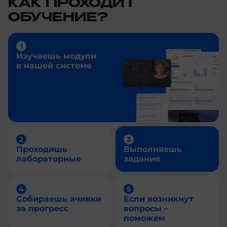
КАК ПРОХОДИТ
ОБУЧЕНИЕ?
Изучаешь модули
в нашей системе
Проходишь
Выполняешь
лабораторные
задания
Собираешь ачивки
Если возникнут
за прогресс
вопросы –
поможем