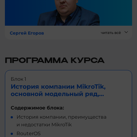
Сергей Егоров
читать всё
ПРОГРАММА КУРСА
Блок 1
История компании MikroTik,
основной модельный ряд,
преимущества перед другими
решениями, лицензирование,
Содержимое блока:
выбор оборудования
История компании, преимущества
и недостатки MikroTik
RouterOS