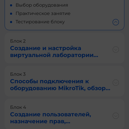
Выбор оборудования
Практическое занятие
Тестирование блоку
Блок 2
Создание и настройка
виртуальной лаборатории
(VirtualBox), установка
RouterOS
Блок 3
Способы подключения к
оборудованию MikroTik, обзор
программы WinBox, Web, SSH,
API, RoMon
Блок 4
Создание пользователей,
назначение прав,
troubleshooting