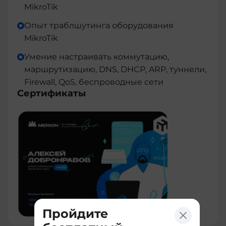
MikroTik
Опыт траблшутинга оборудования
MikroTik
Умение настраивать коммутацию,
маршрутизацию, DNS, DHCP, ARP, туннели,
Firewall, QoS, беспроводные сети
Сертификаты
Пройдите