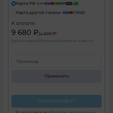
+7
Карта РФ
Карта другой страны
+7
К оплате:
+375
9 680 ₽
14 900 ₽
+998
Цена со скидкой
35
%
Акция действует до
12 августа
+376
+971
+93
Применить
+1-
268
+1-
Оплатить
9 680 ₽
264
+355
Я соглашаюсь на
обработку персональных