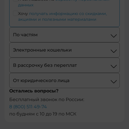
данных
+374
Хочу
получать информацию со скидками,
акциями и полезными материалами
+244
По частям
+54
+1-
Электронные кошельки
684
В рассрочку без переплат
+43
От юридического лица
+61
Остались вопросы?
+297
Бесплатный звонок по России:
8 (800) 511 49-74
+358
по будням с 10 до 19 по МСК
+994