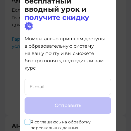
бесплатный
вводный урок и
Если купленный курс тебе не подойдет,
получите скидку
ты сможешь бесплатно перейти на любой
другой без дополнительных расходов
Моментально пришлем доступы
Гарантии имеют юридическую силу,
в образовательную систему
условия прописаны в Договоре-оферте
на вашу почту и вы сможете
быстро понять, подходит ли вам
курс
Отправить
Я соглашаюсь на
обработку
AI-помощник
персональных данных