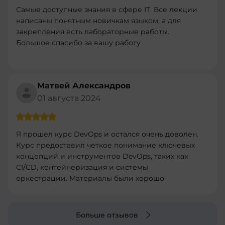
Самые доступные знания в сфере IT. Все лекции
написаны понятным новичкам языком, а для
закрепления есть лабораторные работы.
Большое спасибо за вашу работу
Матвей Александров
01 августа 2024
Я прошел курс DevOps и остался очень доволен.
Курс предоставил четкое понимание ключевых
концепций и инструментов DevOps, таких как
CI/CD, контейнеризация и системы
оркестрации. Материалы были хорошо
структурированы и легко усваивались.
Практические задания были полезными и
помогли закрепить теорию. Рекомендую этот
Больше отзывов
курс всем, кто хочет углубить свои знания в