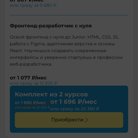
или сразу за
9 680 ₽
Фронтенд-разработчик с нуля
Освой фронтенд с нуля до Junior: HTML, CSS, JS,
работа с Figma, адаптивная вёрстка и основы
React. Научишься создавать современные
интерфейсы и уверенно стартуешь в профессии
веб-разработчика.
от
1 077 ₽
/мес
или сразу за
12 930 ₽
Комплект из 2 курсов
от
1 696 ₽
/мес
от
1 885 ₽
/мес
или сразу за
22 620 ₽
или сразу за
20 350 ₽
Приобрести