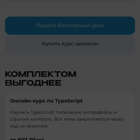
DevOps и улучшить свои навыки в
автоматизации процессов разработки и
развертывания.
Пройти бесплатный урок
Купить курс целиком
КОМПЛЕКТОМ
ВЫГОДНЕЕ
Онлайн-курс по TypeScript
Научись TypeScript: типизация, интерфейсы и
строгий контроль. Все темы закрепляются через
код на практике.
от
807 ₽
/мес