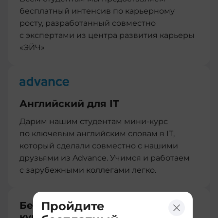
бесплатный интенсив по карьерному
росту, разработанный совместно
с экспертами из центра развития карьеры
«ЭЙЧ»
Английский для IT
Дарим нашим студентам мини-курс
по ключевым английским словам в IT,
который сделали совместно с нашими
друзьями из Advance. Учимся и работаем
с зарубежными коллегами легко.
Пройдите
Бесплатный перевод между
курсами