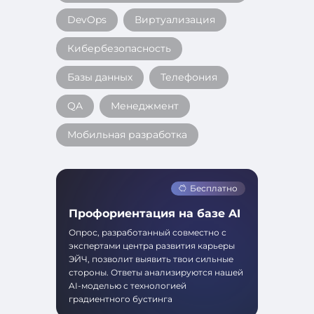
DevOps
Виртуализация
Кибербезопасность
Базы данных
Телефония
QA
Менеджмент
Мобильная разработка
Бесплатно
Профориентация на базе AI
Опрос, разработанный совместно с
экспертами центра развития карьеры
ЭЙЧ, позволит выявить твои сильные
стороны. Ответы анализируются нашей
AI-моделью с технологией
градиентного бустинга