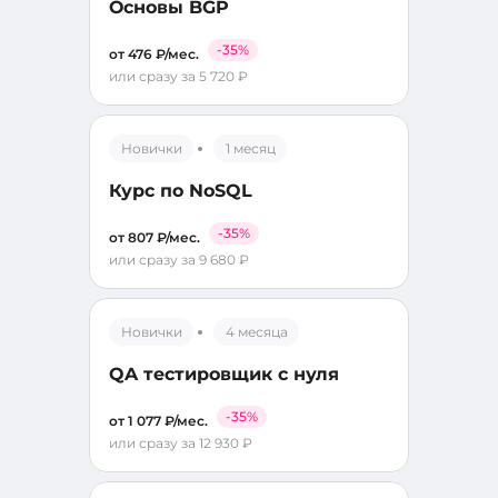
Основы BGP
-35%
от 476 ₽/мес.
или сразу за 5 720 ₽
Новички
1 месяц
Курс по NoSQL
-35%
от 807 ₽/мес.
или сразу за 9 680 ₽
Новички
4 месяца
QA тестировщик с нуля
-35%
от 1 077 ₽/мес.
или сразу за 12 930 ₽