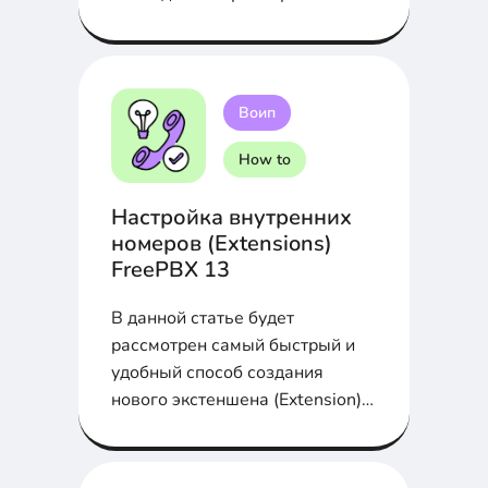
Воип
How to
Настройка внутренних
номеров (Extensions)
FreePBX 13
В данной статье будет
рассмотрен самый быстрый и
удобный способ создания
нового экстеншена (Extension)
на FreePBX 13 и последующей
регистрацией его на SIP-
телефоне Yealink SIP-T21P E2...