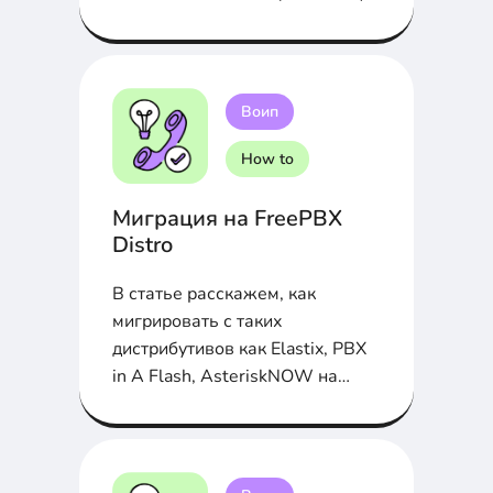
на FreePBX 13 и последующей
регистрацией его на SIP-
телефоне Yealink SIP-T21P E2...
Воип
How to
Миграция на FreePBX
Distro
В статье расскажем, как
мигрировать с таких
дистрибутивов как Elastix, PBX
in A Flash, AsteriskNOW на
FreePBX Distro...