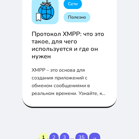
помогут избежать проблем при
Сети
работе с SCP.
Полезно
Протокол XMPP: что это
такое, для чего
используется и где он
нужен
XMPP – это основа для
создания приложений с
обменом сообщениями в
реальном времени. Узнайте, как
этот протокол работает, его
особенности, преимущества и
почему его продолжают
использовать спустя два
десятилетия.
1
2
3
...
35
→