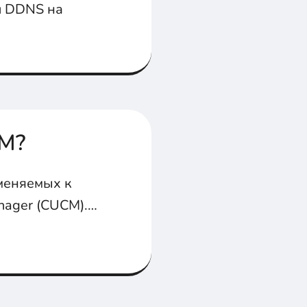
л DDNS на
CM?
именяемых к
nager (CUCM).