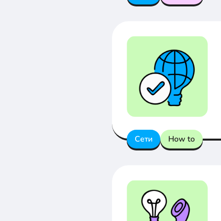
Сети
How to