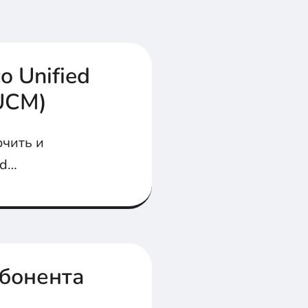
o Unified
UCM)
ючить и
ed
татье...
абонента