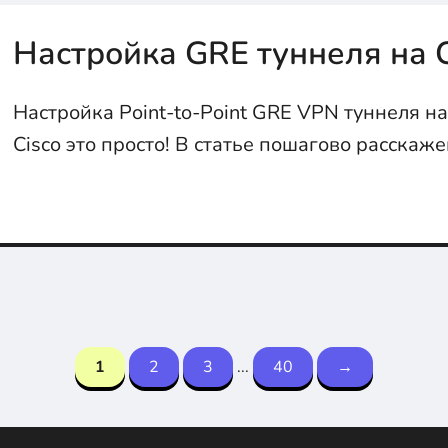
Настройка GRE туннеля на C
Настройка Point-to-Point GRE VPN туннеля н
Cisco это просто! В статье пошагово расскаже
сделать...
1
2
3
...
40
→