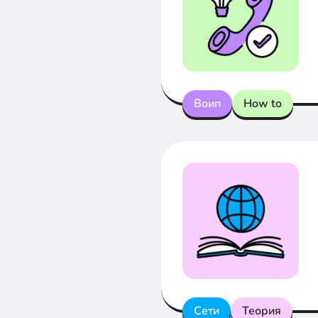
Воип
How to
Сети
Теория