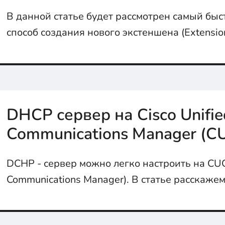
В данной статье будет рассмотрен самый бы
способ создания нового экстеншена (Extensio
13 и последующей регистрацией его на SIP-т
SIP-T21P E2...
DHCP сервер на Cisco Unifie
Communications Manager (C
DCHP - сервер можно легко настроить на CUC
Communications Manager). В статье расскажем
сделать...