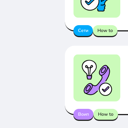
Сети
How to
Воип
How to