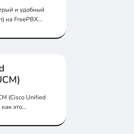
стрый и удобный
n) на FreePBX
елефоне Yealink
d
UCM)
M (Cisco Unified
 как это