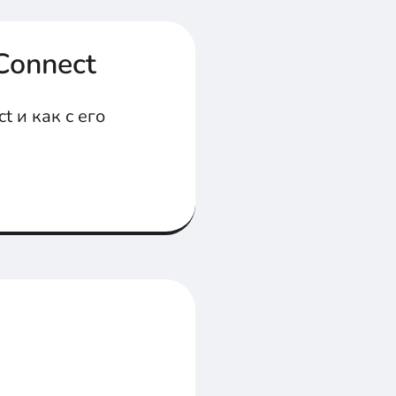
Connect
t и как с его