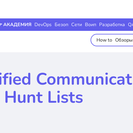
 АКАДЕМИЯ
DevOps
Безоп
Сети
Воип
Разработка
Q
How to
Обзоры
ified Communicat
Hunt Lists