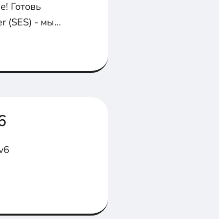
е! Готовь
r (SES) - мы
6
v6