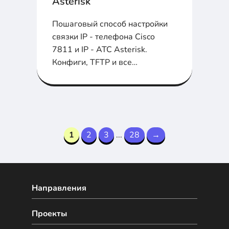
Asterisk
Пошаговый способ настройки
связки IP - телефона Cisco
7811 и IP - АТС Asterisk.
Конфиги, TFTP и все
необходимые файлы в статье ...
1
2
3
...
28
→
Направления
Проекты