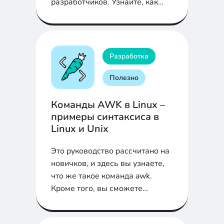
разработчиков. Узнайте, как
эффективно тестировать кросс-
браузерную совместимость и
улучшить работу вашего веб-
сайта для всех пользователей.
Разработка
Полезно
Команды AWK в Linux –
примеры синтаксиса в
Linux и Unix
Это руководство рассчитано на
новичков, и здесь вы узнаете,
что же такое команда awk.
Кроме того, вы сможете
ознакомиться с тем, как ее
можно использовать при