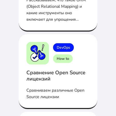
(Object Relational Mapping) и
какие инструменты оно
включает для упрощения
взаимодействия между
объектно-ориентированными
программами и реляционными
базами данных.
DevOps
How to
Сравнение Open Source
лицензий
Сравниваем различные Open
Source лицензии