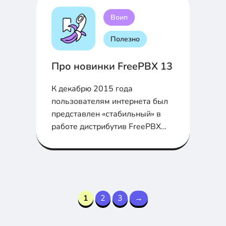
Воип
Полезно
Про новинки FreePBX 13
К декабрю 2015 года
пользователям интернета был
представлен «стабильный» в
работе дистрибутив FreePBX
13. Новый интерфейс должен
был наконец-то принять
приятный, с точки зрения
визуального восприятия вид в
соответствии с требованиями
1
2
3
→
фреймворка Bootstrap