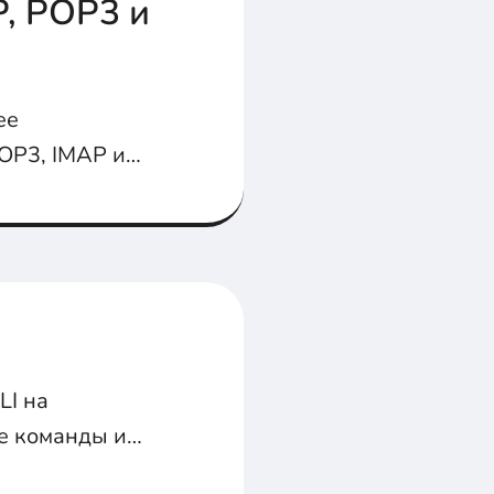
, POP3 и
ее
POP3, IMAP и
LI на
ые команды и