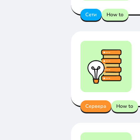
Сети
How to
Сервера
How to