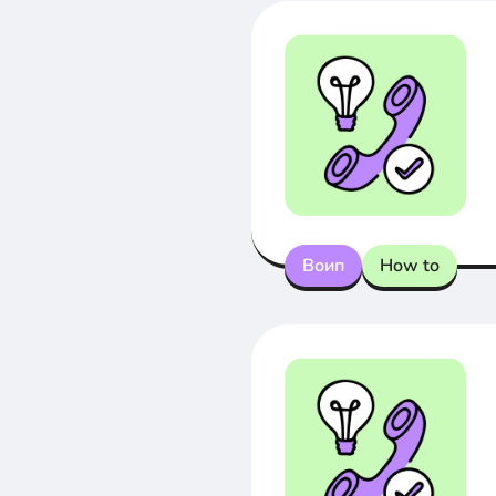
Воип
How to