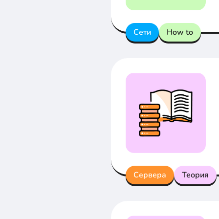
Сети
How to
Сервера
Теория