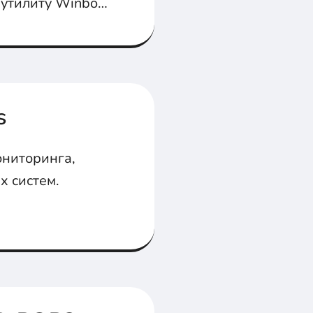
 утилиту Winbox
s
ониторинга,
х систем.