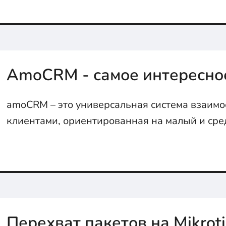
AmoCRM - самое интересно
amoCRM – это универсальная система взаим
клиентами, ориентированная на малый и сре
главным предназначением которой, является
систематизация всех клиентов, задач...
Перехват пакетов на Mikroti