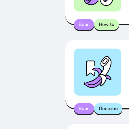
Воип
How to
Воип
Полезно