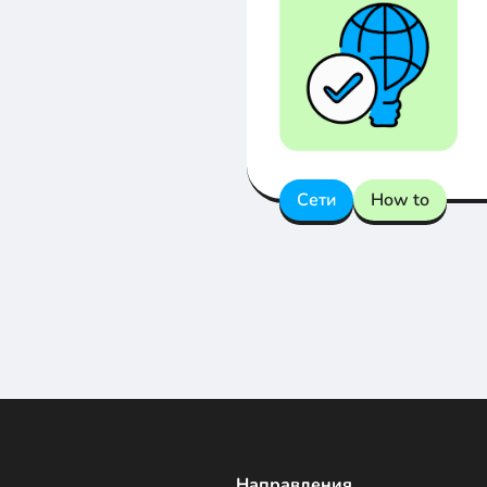
Сети
How to
Направления