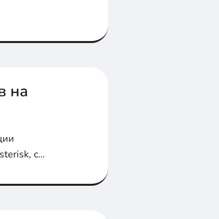
в на
ции
erisk, с
атора...