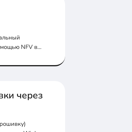
уальный
помощью NFV в
вки через
прошивку)