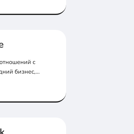
е
оотношений с
дний бизнес,
 учет и
k