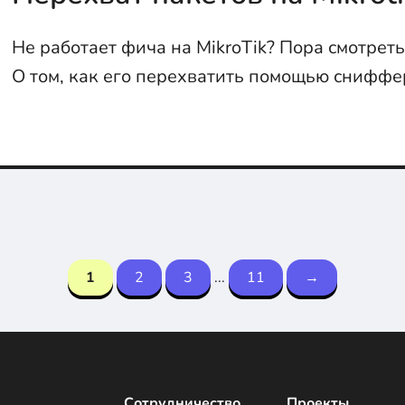
Не работает фича на MikroTik? Пора смотреть
О том, как его перехватить помощью сниффе
статье...
1
2
3
...
11
→
Сотрудничество
Проекты