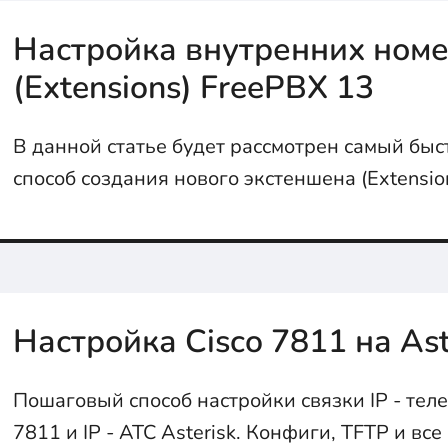
Настройка внутренних ном
(Extensions) FreePBX 13
В данной статье будет рассмотрен самый бы
способ создания нового экстеншена (Extensio
13 и последующей регистрацией его на SIP-т
SIP-T21P E2...
Настройка Cisco 7811 на Ast
Пошаговый способ настройки связки IP - тел
7811 и IP - АТС Asterisk. Конфиги, TFTP и в