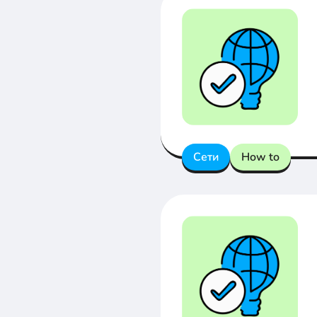
Сети
How to