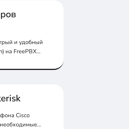
еров
стрый и удобный
n) на FreePBX
елефоне Yealink
erisk
ефона Cisco
се необходимые