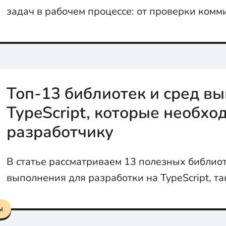
задач в рабочем процессе: от проверки комм
автоматического тестирования, и как настрои
совместной работы в команде.
Топ-13 библиотек и сред в
TypeScript, которые необхо
разработчику
В статье рассматриваем 13 полезных библиот
выполнения для разработки на TypeScript, та
Jest, Bun и другие.
ы