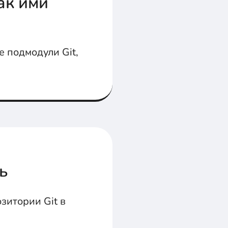
ак ими
е подмодули Git,
ь
зитории Git в