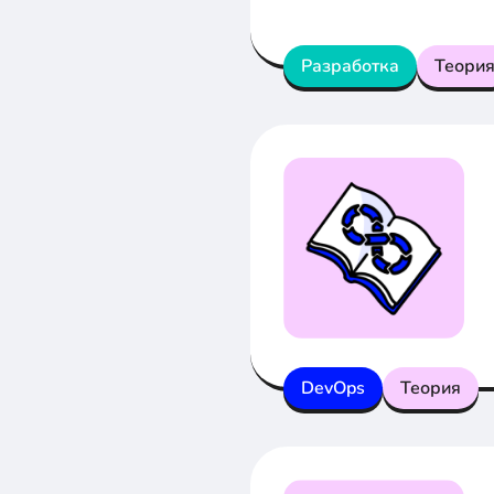
Разработка
Теори
DevOps
Теория