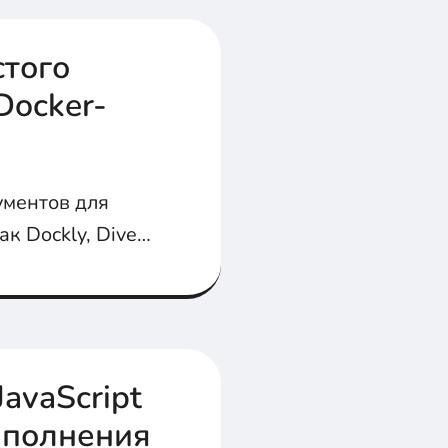
стого
Docker-
ументов для
к Dockly, Dive,
, управлять и
avaScript
ыполнения