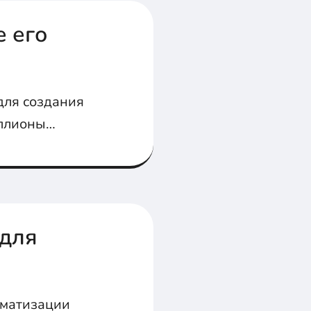
е его
 для создания
иллионы
 для
оматизации