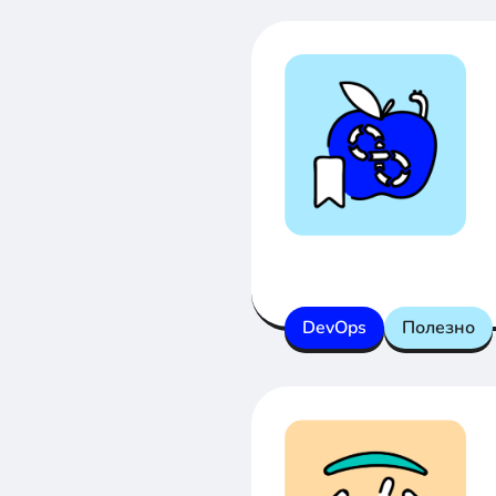
DevOps
Полезно