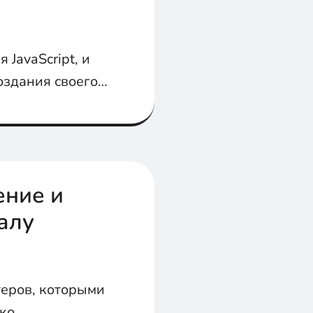
 JavaScript, и
оздания своего
ение и
алу
еров, которыми
ько