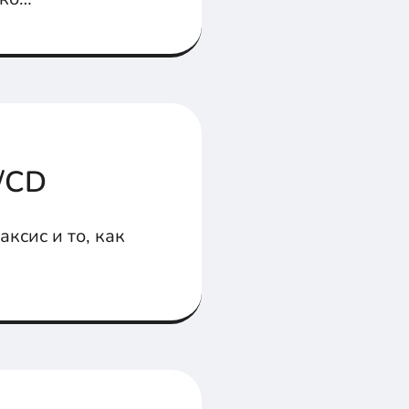
у.
/CD
аксис и то, как