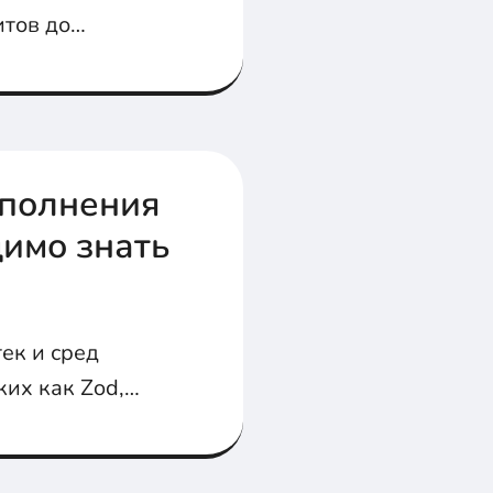
итов до
ть хуки для
ыполнения
димо знать
ек и сред
ких как Zod,