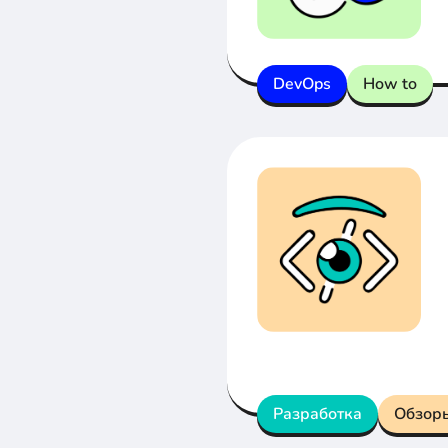
DevOps
How to
Разработка
Обзор