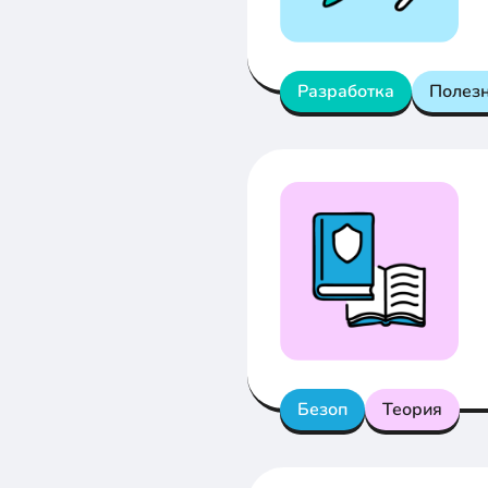
Разработка
Полез
Безоп
Теория