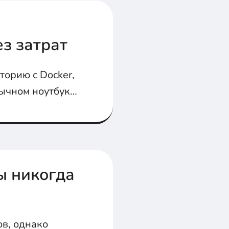
-
з затрат
торию с Docker,
обычном ноутбуке
ы никогда
ов, однако