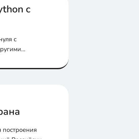
thon с
нуля с
другими
рана
я построения