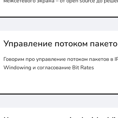
межсетевого экрана – от open source до реш
компаний
Управление потоком пакетов
Говорим про управление потоком пакетов в IP 
Windowing и согласование Bit Rates