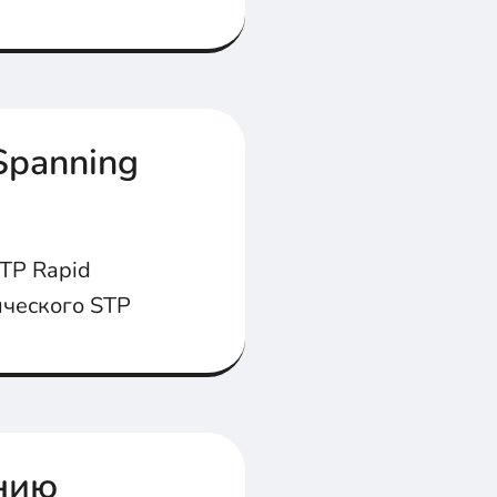
Spanning
TP Rapid
ического STP
нию