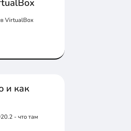
rtualBox
в VirtualBox
о и как
20.2 - что там