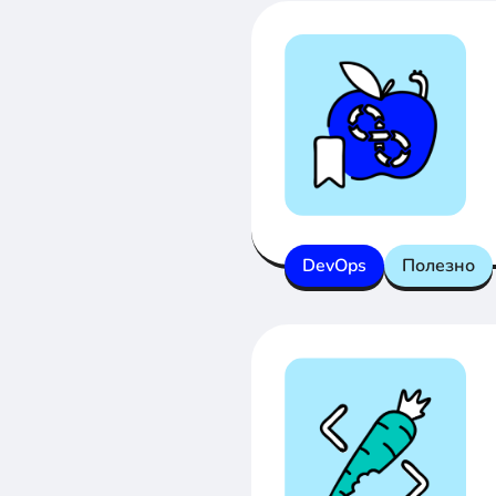
DevOps
Полезно