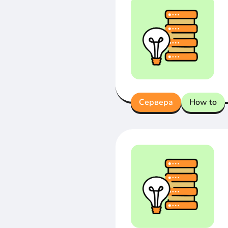
Сервера
How to