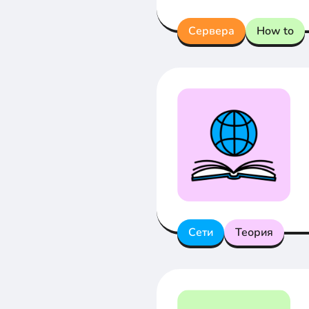
Сервера
How to
Сети
Теория