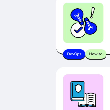
DevOps
How to