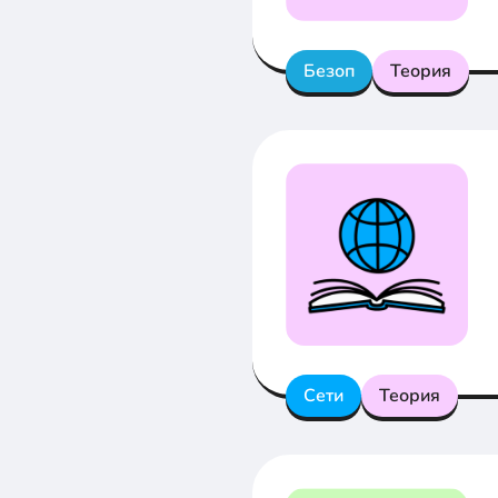
Безоп
Теория
Сети
Теория