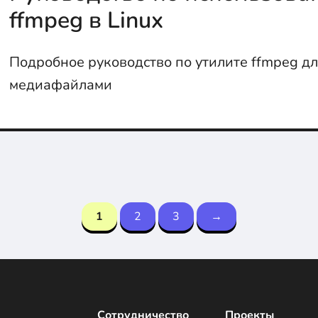
ffmpeg в Linux
Подробное руководство по утилите ffmpeg дл
медиафайлами
1
2
3
→
Сотрудничество
Проекты