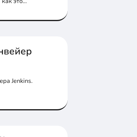
 как это
онвейер
ра Jenkins.