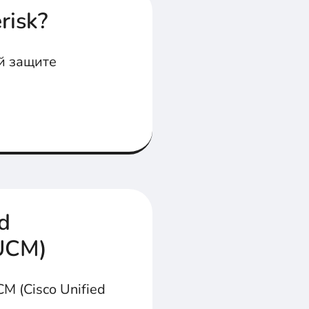
risk?
й защите
d
UCM)
M (Cisco Unified