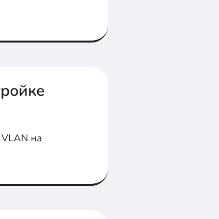
тройке
е VLAN на