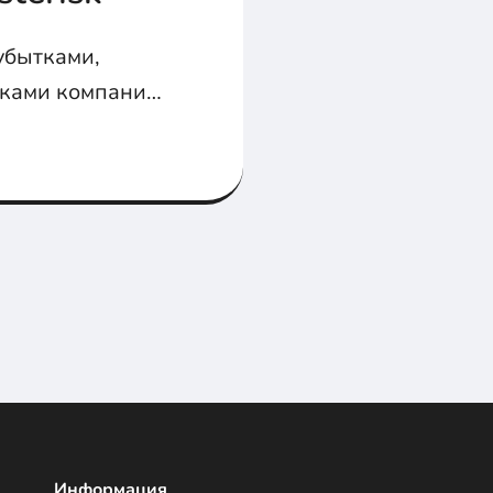
убытками,
ками компании.
зопасность
от атак...
Информация