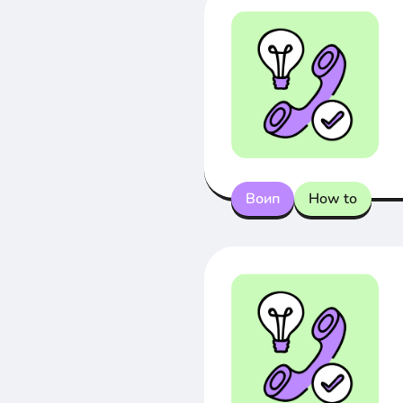
Воип
How to