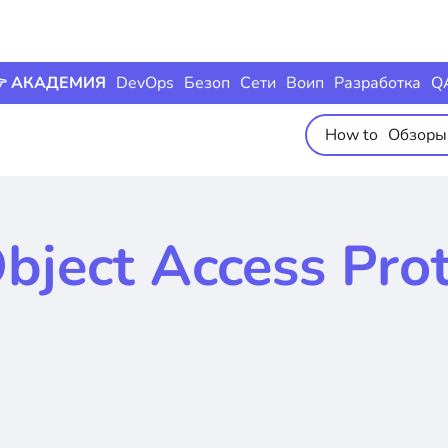
 АКАДЕМИЯ
DevOps
Безоп
Сети
Воип
Разработка
Q
How to
Обзоры
bject Access Pro