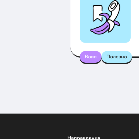
Воип
Полезно
Направления