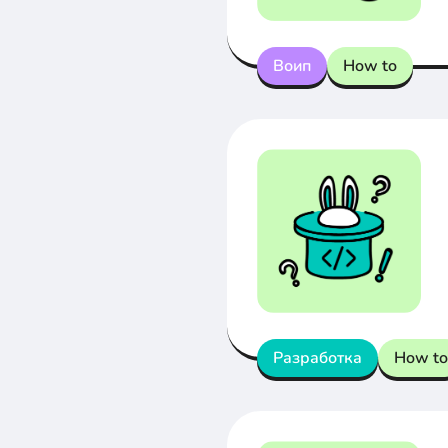
Воип
How to
Разработка
How to