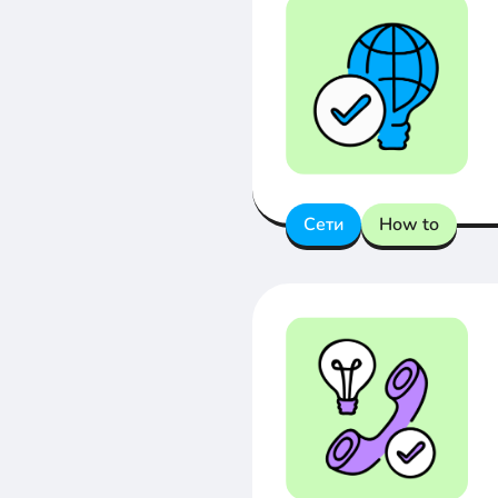
Сети
How to