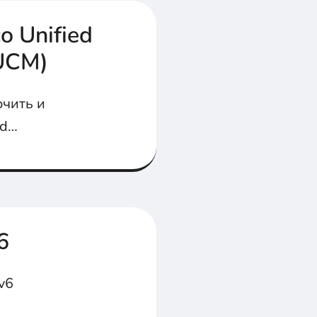
o Unified
UCM)
ючить и
ed
татье...
6
v6