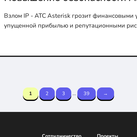
Взлом IP - АТС Asterisk грозит финансовыми 
упущенной прибылью и репутационными рис
Выполните простые шаги, чтобы повысить бе
Asterisk с помощью CLI и FreePBX для защиты 
1
2
3
...
39
→
Сотрудничество
Проекты