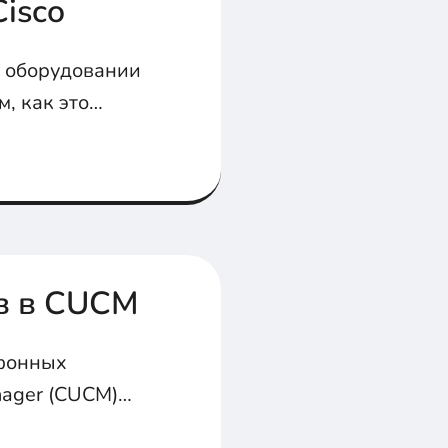
isco
а оборудовании
м, как это
в в CUCM
ефонных
nager (CUCM)