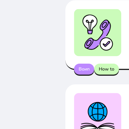
Воип
How to