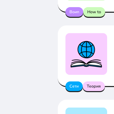
Воип
How to
Сети
Теория