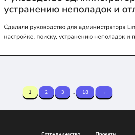
устранению неполадок и от
Сделали руководство для администратора Lin
настройке, поиску, устранению неполадок и п
самое важное...
1
2
3
...
18
→
Сотрудничество
Проекты