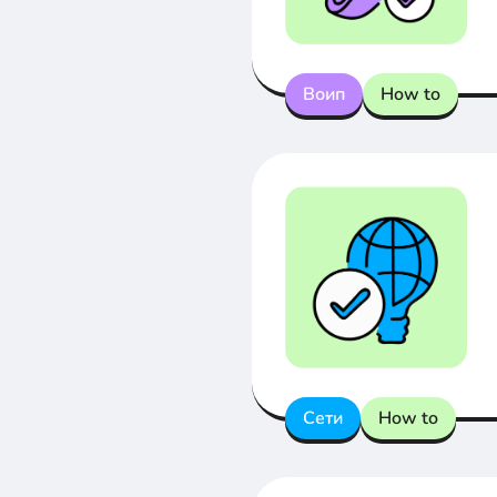
Воип
How to
Сети
How to