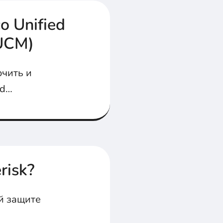
o Unified
UCM)
ючить и
ed
татье...
risk?
й защите