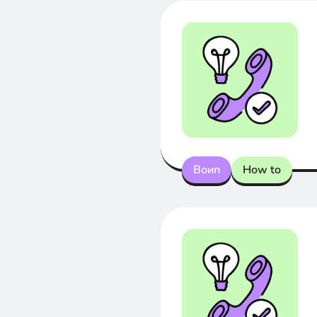
Воип
How to