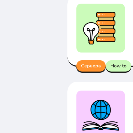
Сервера
How to