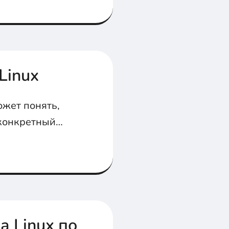
Linux
может понять,
 конкретный
а Linux по