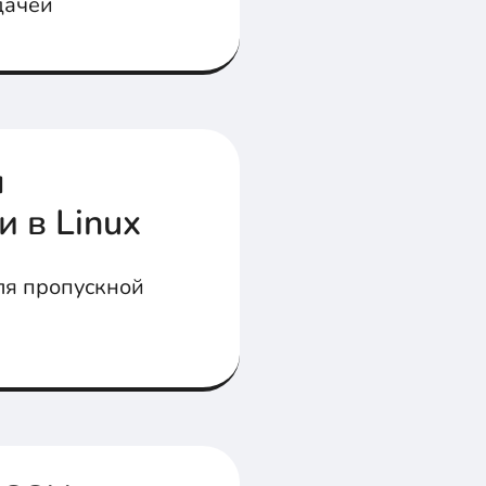
дачей
я
и в Linux
ля пропускной