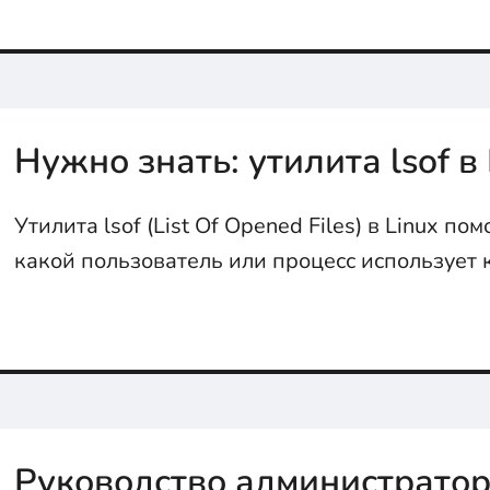
Нужно знать: утилита lsof в 
Утилита lsof (List Of Opened Files) в Linux по
какой пользователь или процесс использует
файл...
Руководство администратор