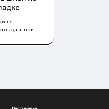
ладке
ux по
о отладке сети -
Информация