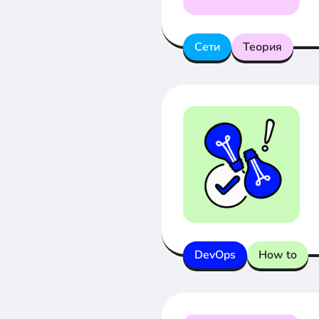
Сети
Теория
DevOps
How to