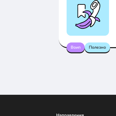
Воип
Полезно
Направления