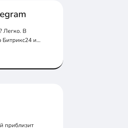
legram
 Легко. В
ю Битрикс24 и
ый приблизит