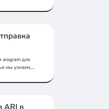
вать на
ечать на его
Отправка
 aiogram для
тье мы узнаем,
елю, с ним
 ARI в