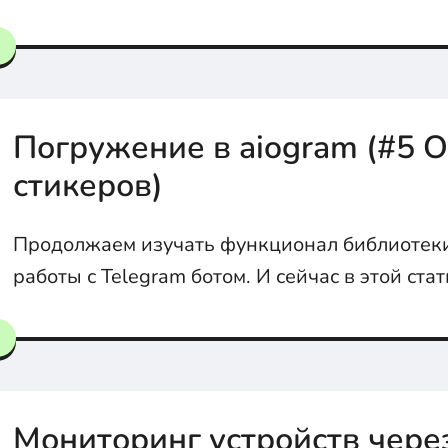
message_handler(). Узнаем, как боту реагиро
конкретные сообщения от пользователя и отв
команды.
Погружение в aiogram (#5 
стикеров)
Продолжаем изучать функционал библиотеки
работы с Telegram ботом. И сейчас в этой ста
как бот может отправлять стикеры пользоват
взаимодействующим.
Мониторинг устройств через