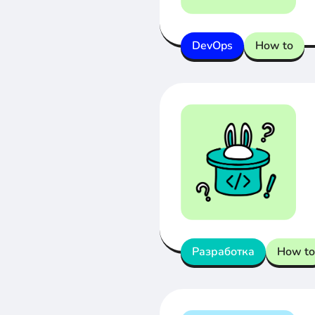
DevOps
How to
Разработка
How to