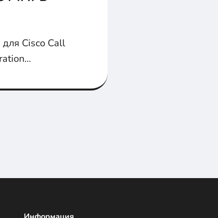
ля Cisco Call
ration
Информация