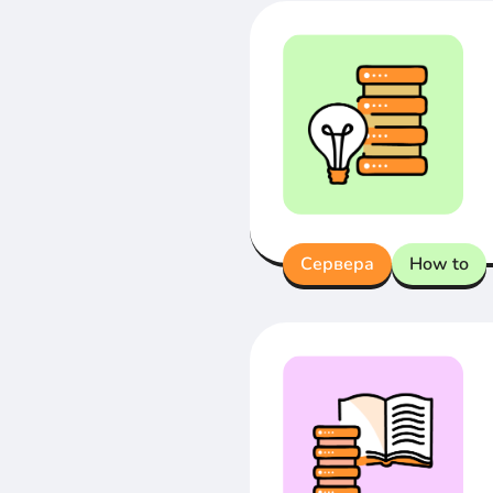
Сервера
How to