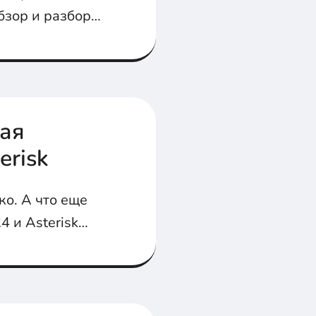
бзор и разбор
ная
erisk
о. А что еще
 и Asterisk