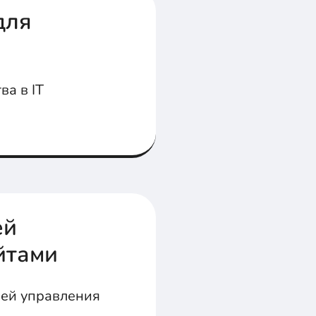
для
ва в IT
ей
йтами
лей управления