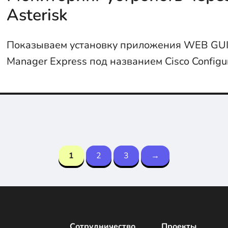
Asterisk
Показываем установку приложения WEB GUI д
Manager Express под названием Cisco Configu
Professional...
1
2
3
→
Сотрудничество
Проекты