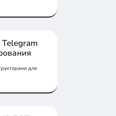
 Telegram
рования
трукторами для