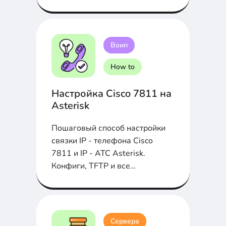
(CUCM) облегчает жизнь...
Воип
How to
Настройка Cisco 7811 на
Asterisk
Пошаговый способ настройки
связки IP - телефона Cisco
7811 и IP - АТС Asterisk.
Конфиги, TFTP и все
необходимые файлы в статье ...
Сервера