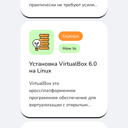
практически не требуют усилий
с вашей стороны и
обеспечивают при этом
хорошие преимущества и
результат.
Сервера
How to
Установка VirtualBox 6.0
на Linux
VirtualBox это
кроссплатформенное
программное обеспечение для
виртуализации с открытым
исходным кодом. Установим на
Linux?...