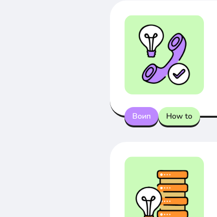
Воип
How to