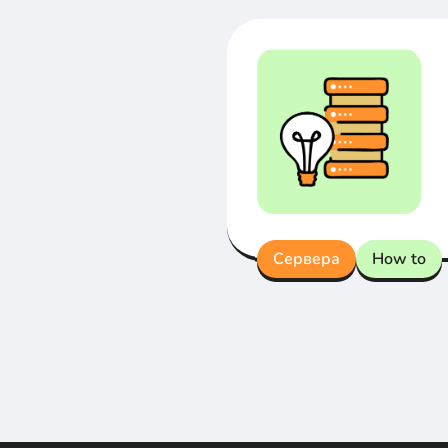
Сервера
How to