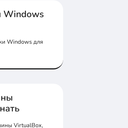
и Windows
ки Windows для
ины
знать
ины VirtualBox,