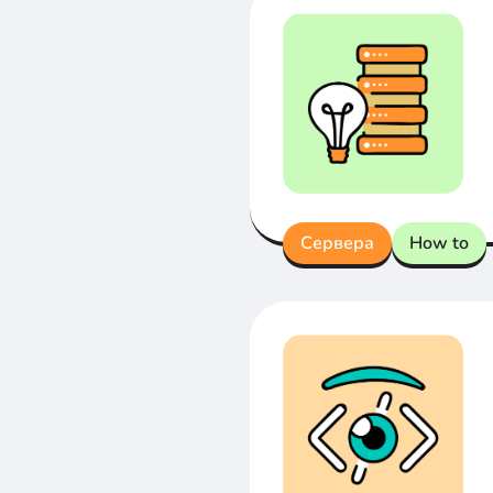
Сервера
How to