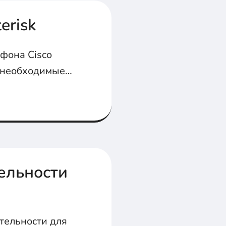
erisk
ефона Cisco
се необходимые
ельности
тельности для