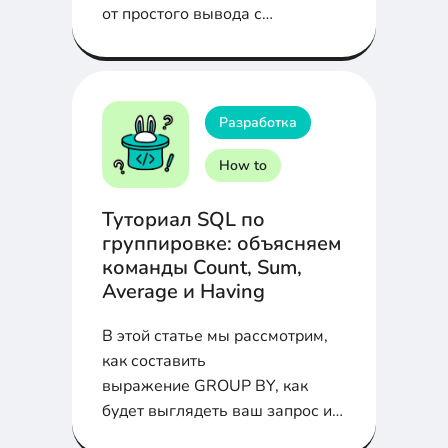
от простого вывода с
`console.log` до работы с
таблицами, группами,
таймерами, и даже стилизацией
сообщений в консоли!
Разработка
How to
Туториал SQL по
группировке: объясняем
команды Count, Sum,
Average и Having
В этой статье мы рассмотрим,
как составить
выражение GROUP BY, как
будет выглядеть ваш запрос и
как с его помощью выполнять