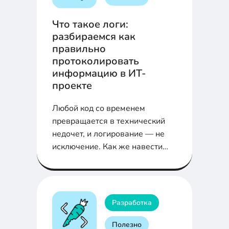
Что такое логи:
разбираемся как
правильно
протоколировать
информацию в ИТ-
проекте
Любой код со временем
превращается в технический
недочет, и логирование — не
исключение. Как же навести
порядок в логировании и
превратить его в союзника, а не
в проблему из прошлого?
Разбираем в нашей статье.
Разработка
Полезно