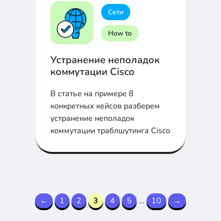
Сети
How to
Устранение неполадок
коммутации Cisco
В статье на примере 8
конкретных кейсов разберем
устранение неполадок
коммутации траблшутинга Cisco
←
1
2
3
4
5
...
10
→