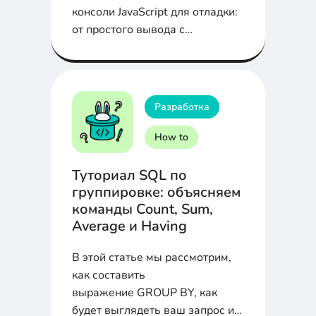
консоли JavaScript для отладки:
от простого вывода с
`console.log` до работы с
таблицами, группами,
таймерами, и даже стилизацией
сообщений в консоли!
Разработка
How to
Туториал SQL по
группировке: объясняем
команды Count, Sum,
Average и Having
В этой статье мы рассмотрим,
как составить
выражение GROUP BY, как
будет выглядеть ваш запрос и