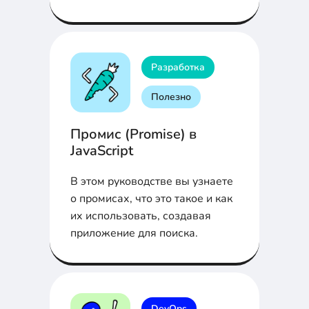
порядок в логировании и
превратить его в союзника, а не
в проблему из прошлого?
Разбираем в нашей статье.
Разработка
Полезно
Промис (Promise) в
JavaScript
В этом руководстве вы узнаете
о промисах, что это такое и как
их использовать, создавая
приложение для поиска.
DevOps