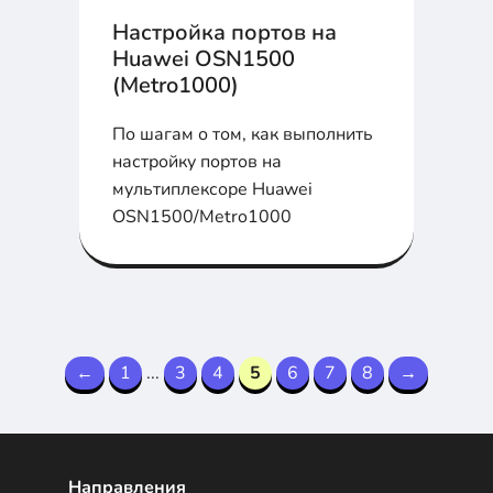
Настройка портов на
Huawei OSN1500
(Metro1000)
По шагам о том, как выполнить
настройку портов на
мультиплексоре Huawei
OSN1500/Metro1000
←
1
...
3
4
5
6
7
8
→
Направления