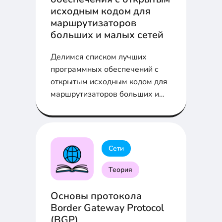
исходным кодом для
маршрутизаторов
больших и малых сетей
Делимся списком лучших
программных обеспечений с
открытым исходным кодом для
маршрутизаторов больших и
малых сетей: VyOS, OpenWRT,
pfsense, DD-WRT, IPFire,
OPNSense.
Сети
Теория
Основы протокола
Border Gateway Protocol
(BGP)