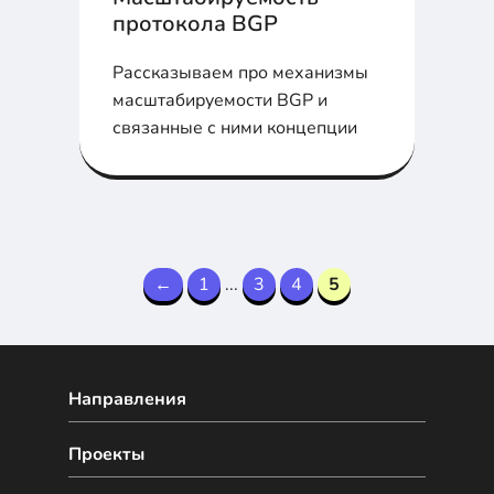
протокола BGP
Рассказываем про механизмы
масштабируемости BGP и
связанные с ними концепции
←
1
...
3
4
5
Направления
Проекты