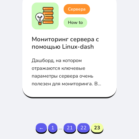
Сервера
How to
Мониторинг сервера с
помощью Linux-dash
Дашборд, на котором
отражаются ключевые
параметры сервера очень
полезен для мониторинга. В
статье расскажем об установке
Linux-dash на CentOS 6...
←
1
...
21
22
23