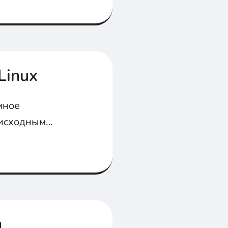
Linux
мное
 исходным
я