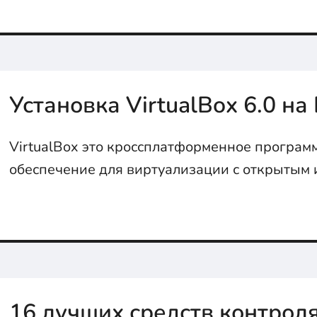
Установка VirtualBox 6.0 на 
VirtualBox это кроссплатформенное програм
обеспечение для виртуализации с открытым
кодом. Установим на Linux?...
16 лучших средств контрол