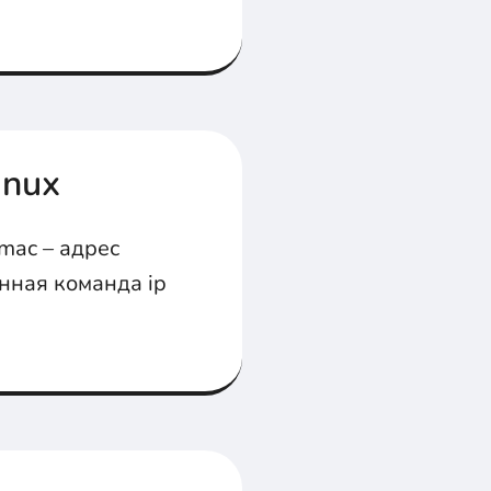
inux
mac – адрес
енная команда ip