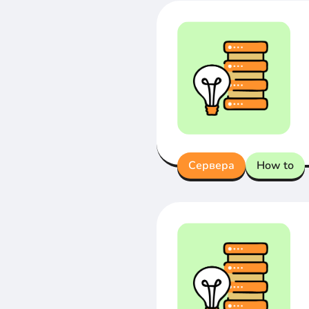
Сервера
How to