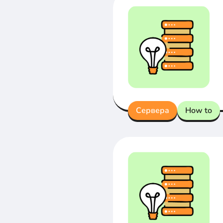
Сервера
How to