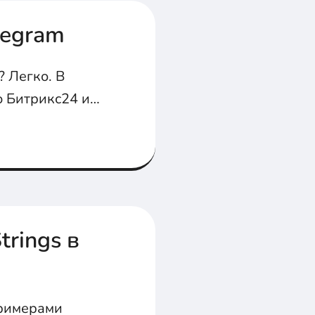
legram
 Легко. В
ю Битрикс24 и
trings в
примерами