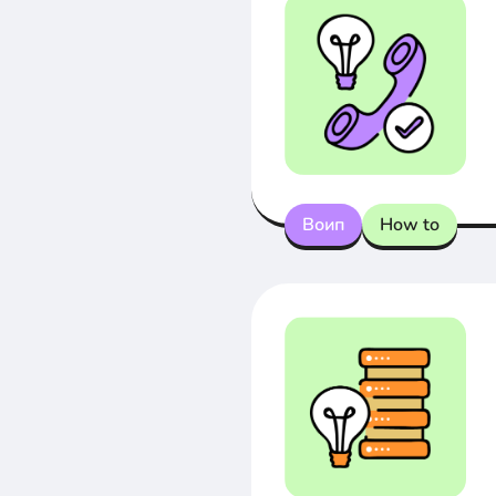
Воип
How to