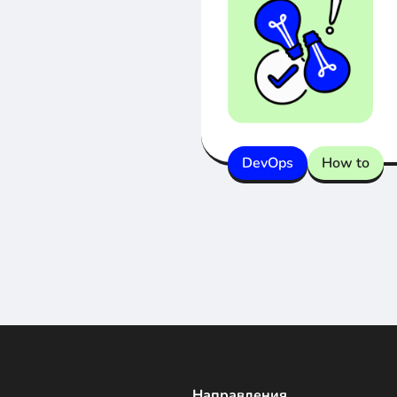
DevOps
How to
Направления