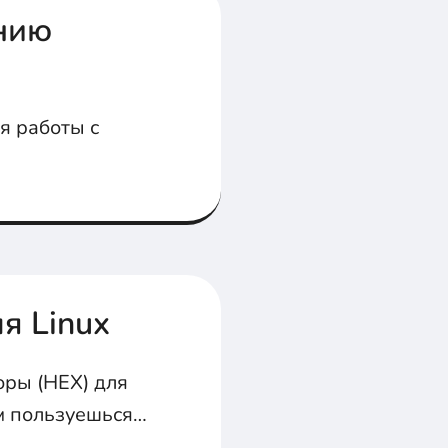
нию
я работы с
я Linux
ры (HEX) для
м пользуешься