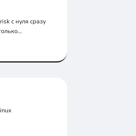
isk с нуля сразу
только
inux