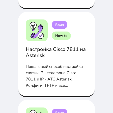
телефонов...
Воип
How to
Настройка Cisco 7811 на
Asterisk
Пошаговый способ настройки
связки IP - телефона Cisco
7811 и IP - АТС Asterisk.
Конфиги, TFTP и все
необходимые файлы в статье ...
Воип