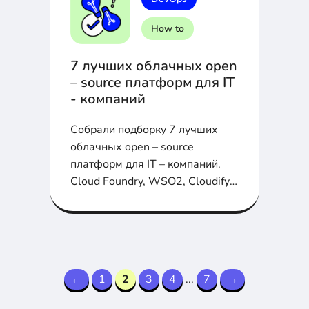
How to
7 лучших облачных open
– source платформ для IT
- компаний
Собрали подборку 7 лучших
облачных open – source
платформ для IT – компаний.
Cloud Foundry, WSO2, Cloudify,
OpenShift, Tsuru, Stackato и
Alibaba в статье
←
1
2
3
4
...
7
→