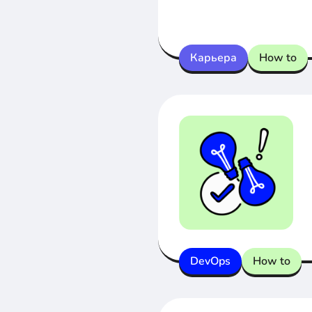
Карьера
How to
DevOps
How to