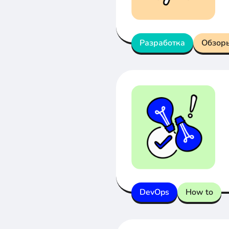
Разработка
Обзор
DevOps
How to