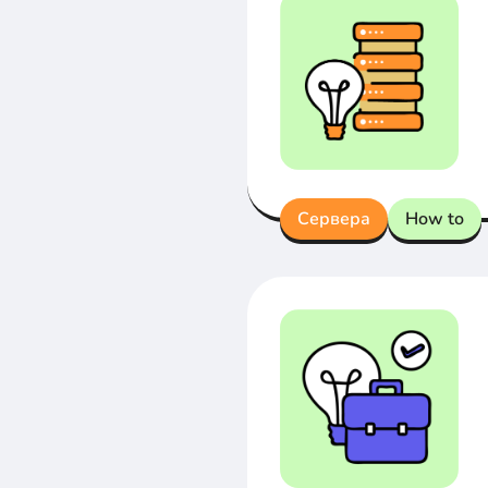
Сервера
How to