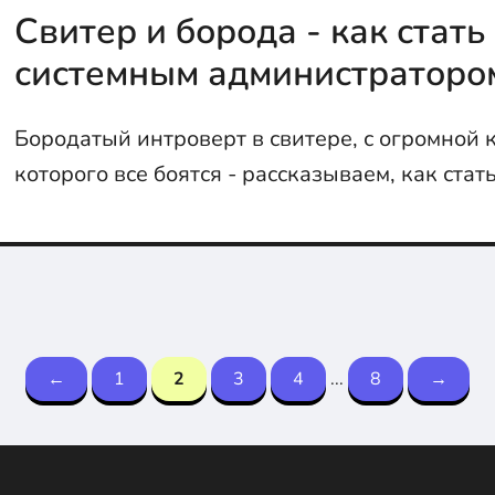
Свитер и борода - как стать
системным администраторо
Бородатый интроверт в свитере, с огромной 
которого все боятся - рассказываем, как ста
администратором...
←
1
2
3
4
...
8
→