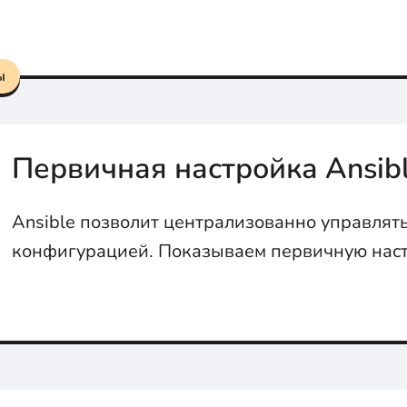
вашего проекта. Оцените производительност
совместимость и перспективы Python 3!
ы
Первичная настройка Ansib
Ansible позволит централизованно управлят
конфигурацией. Показываем первичную наст
в статье...