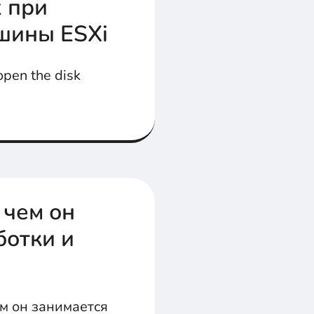
k при
шины ESXi
pen the disk
 чем он
ботки и
м он занимается