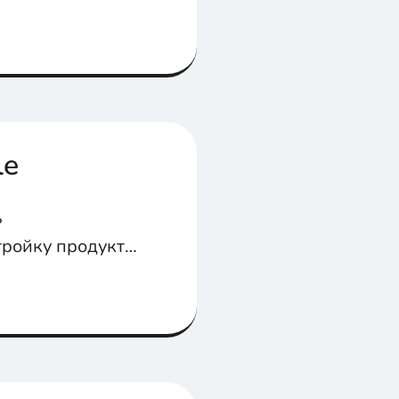
ь,
le
ь
ройку продукта