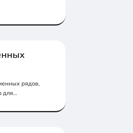
енных
менных рядов,
о для