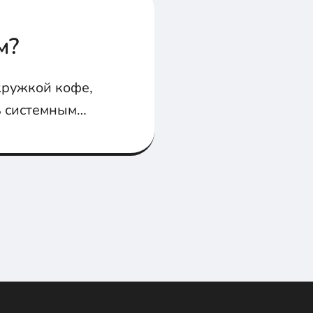
м?
кружкой кофе,
ть системным