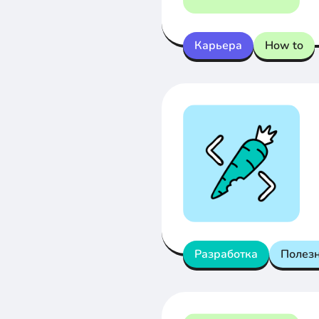
Карьера
How to
Разработка
Полез