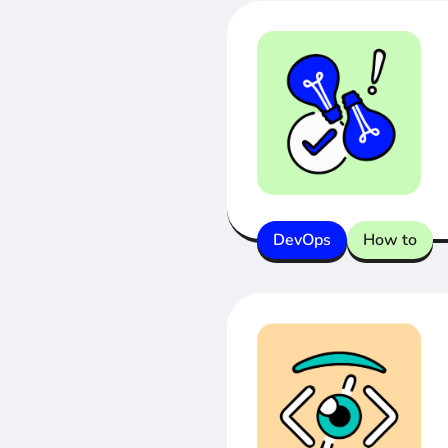
DevOps
How to