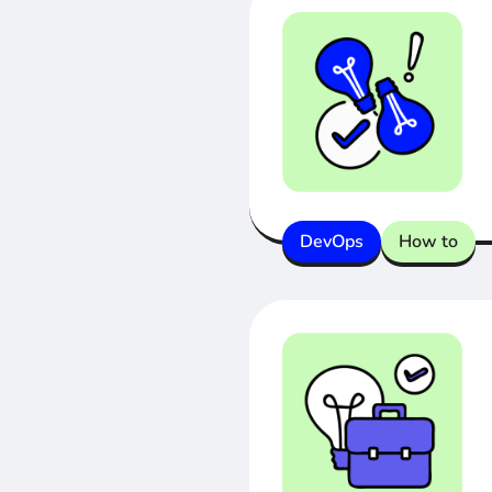
DevOps
How to