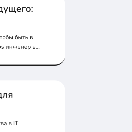
дущего:
тобы быть в
Ops инженер в
для
ва в IT