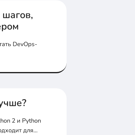
 шагов,
ером
стать DevOps-
лучше?
hon 2 и Python
одходит для