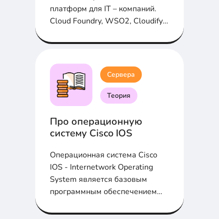
платформ для IT – компаний.
Cloud Foundry, WSO2, Cloudify,
OpenShift, Tsuru, Stackato и
Alibaba в статье
Сервера
Теория
Про операционную
систему Cisco IOS
Операционная система Cisco
IOS - Internetwork Operating
System является базовым
программным обеспечением
устройств Cisco...