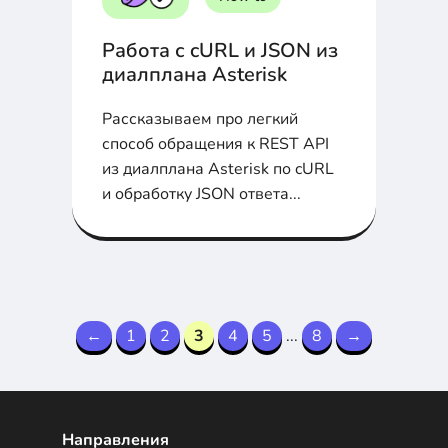
Работа с cURL и JSON из
диалплана Asterisk
Рассказываем про легкий
способ обращения к REST API
из диалплана Asterisk по cURL
и обработку JSON ответа...
←
1
2
3
4
5
...
8
→
Направления