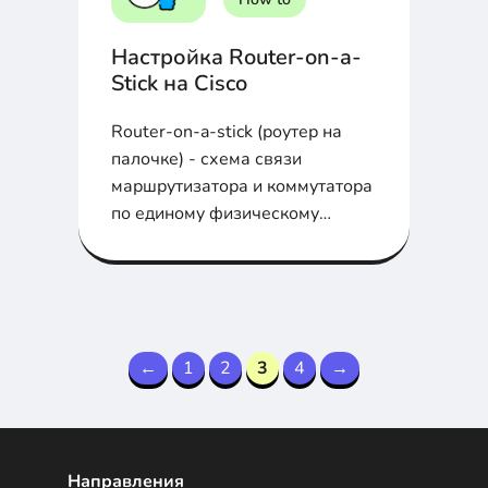
Настройка Router-on-a-
Stick на Cisco
Router-on-a-stick (роутер на
палочке) - схема связи
маршрутизатора и коммутатора
по единому физическому
каналу с VLAN...
←
1
2
3
4
→
Направления