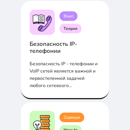
простых запросов до
продвинутой диагностики сети.
Воип
Теория
Безопасность IP-
телефонии
Безопасность IP - телефонии и
VoIP сетей является важной и
первостепенной задачей
любого сетевеого
администратора
Сервера
How to