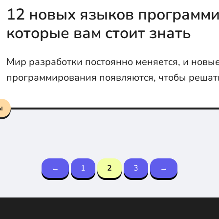
12 новых языков программи
которые вам стоит знать
Мир разработки постоянно меняется, и новы
программирования появляются, чтобы решат
задачи и упрощать жизнь разработчиков. Во
языков, которые могут вам пригодиться.
ы
←
1
2
3
→