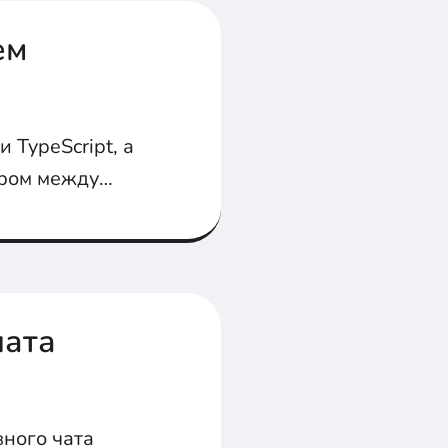
ем
TypeScript, а
ором между
чата
вного чата