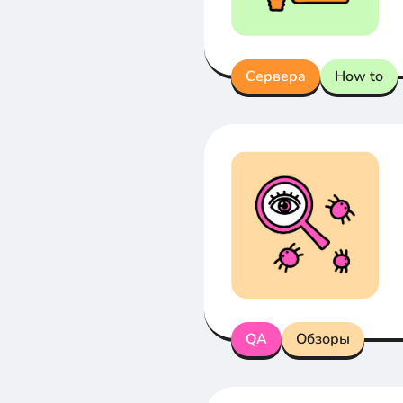
Сервера
How to
QA
Обзоры