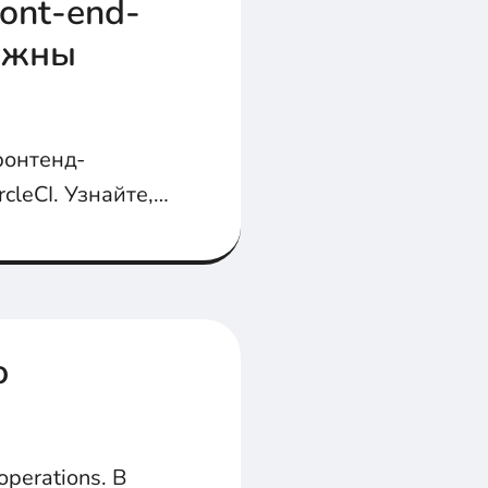
ont-end-
олжны
ронтенд-
cleCI. Узнайте,
шая
ство кода.
о
operations. В