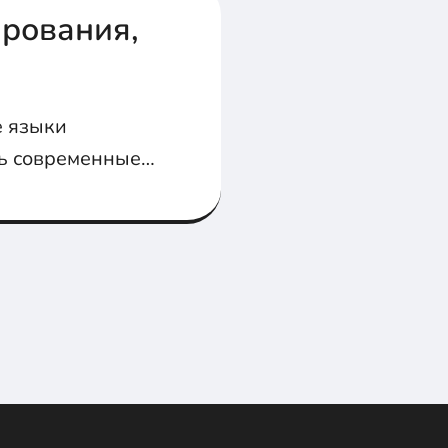
рования,
е языки
ь современные
т 12 новых