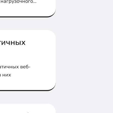
 нагрузочного
ах для его
атичных
атичных веб-
з них