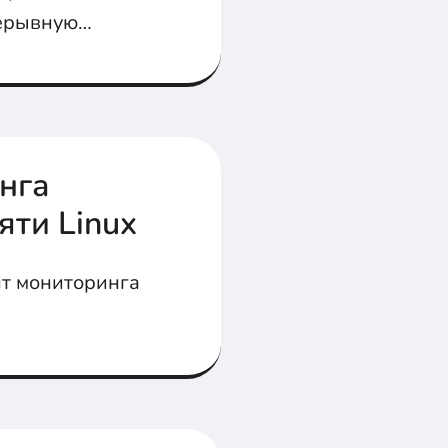
рерывную
нга
яти Linux
нт мониторинга