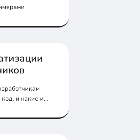
римерами
атизации
чиков
азработчикам
код, и какие из