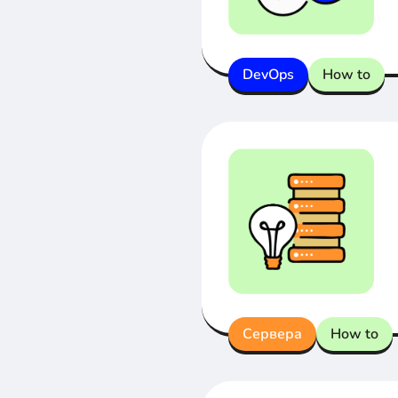
DevOps
How to
Сервера
How to