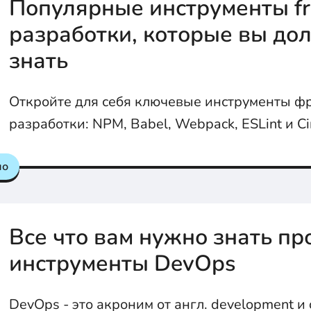
Популярные инструменты fr
разработки, которые вы д
знать
Откройте для себя ключевые инструменты ф
разработки: NPM, Babel, Webpack, ESLint и Cir
как они облегчают жизнь разработчикам, ре
но
распространенные проблемы и повышая каче
Все что вам нужно знать пр
инструменты DevOps
DevOps - это акроним от англ. development и 