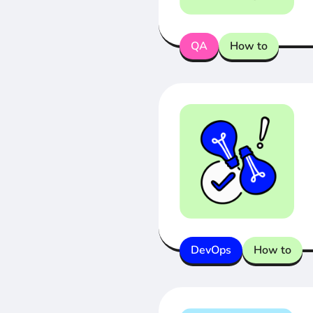
QA
How to
DevOps
How to