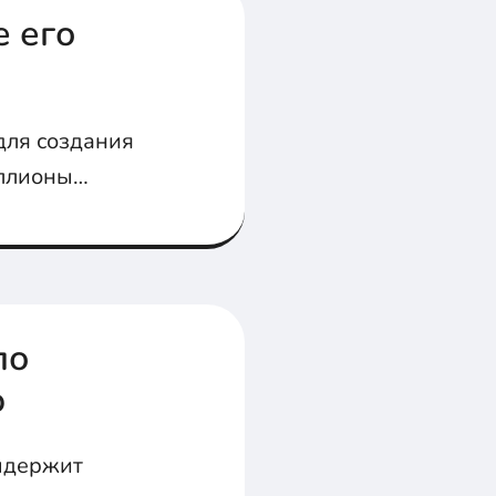
е его
 для создания
иллионы
по
ю
выдержит