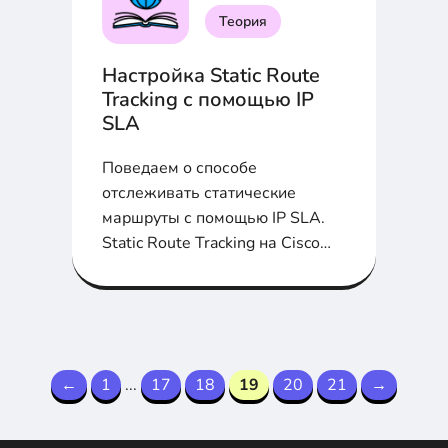
Теория
Настройка Static Route
Tracking с помощью IP
SLA
Поведаем о способе
отслеживать статические
маршруты с помощью IP SLA.
Static Route Tracking на Cisco
IOS - как тебе такое?...
←
1
...
17
18
19
20
21
→