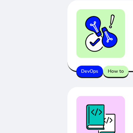
DevOps
How to