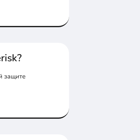
risk?
й защите