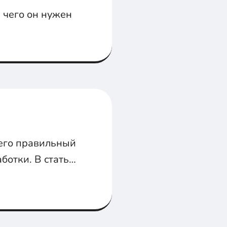
я чего он нужен
 его правильный
ботки. В статье
бильных
.