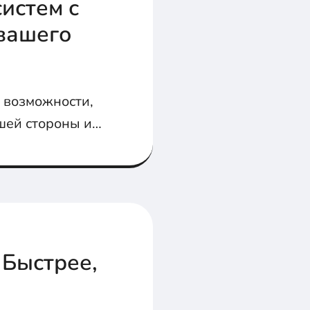
истем с
вашего
т возможности,
шей стороны и
а и результат.
 Быстрее,