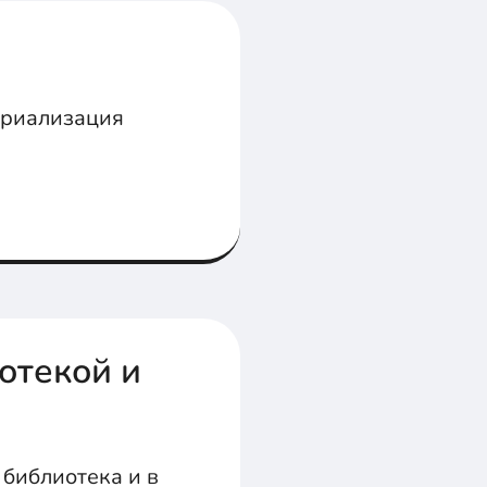
ериализация
отекой и
 библиотека и в