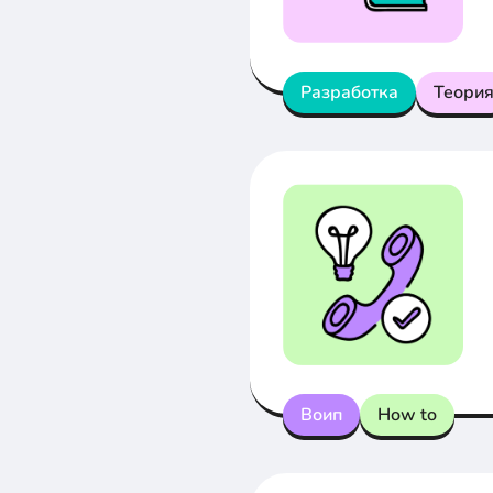
Разработка
Теори
Воип
How to