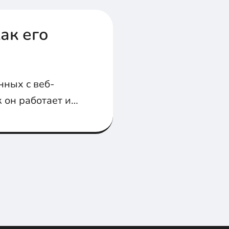
ак его
нных с веб-
к он работает и
тивного