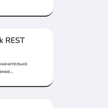
sk REST
 значительно
самое