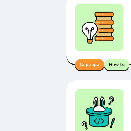
Сервера
How to