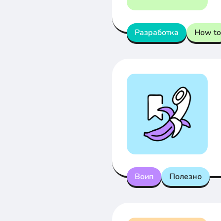
Разработка
How to
Воип
Полезно