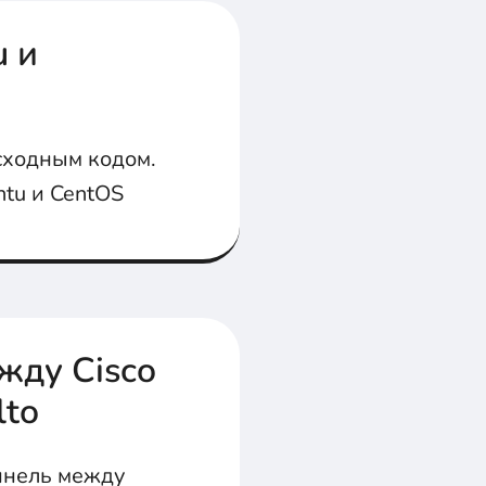
u и
сходным кодом.
ntu и CentOS
жду Cisco
lto
уннель между