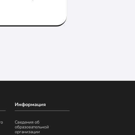
Информация
го
Сведения об
образовательной
организации