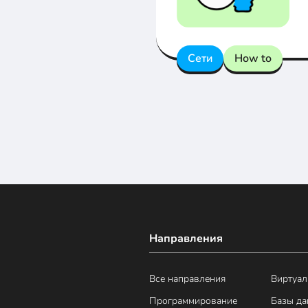
Сети
How to
Направления
Все направления
Виртуал
Программирование
Базы д