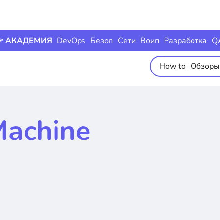
 АКАДЕМИЯ
DevOps
Безоп
Сети
Воип
Разработка
Q
How to
Обзоры
Machine