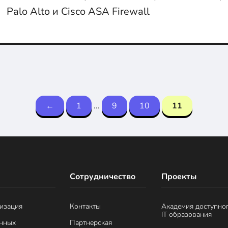
Palo Alto и Cisco ASA Firewall
←
1
...
9
10
11
Сотрудничество
Проекты
изация
Контакты
Академия доступно
IT образования
анных
Партнерская