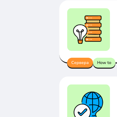
Сервера
How to