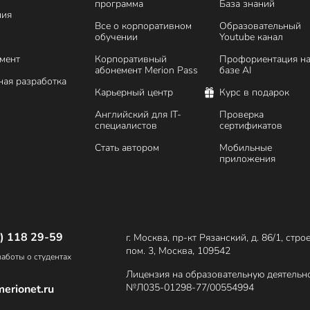
программа
База знаний
ния
Все о корпоративном
Образовательный
обучении
Youtube канал
мент
Корпоративный
Профориентация н
абонемент Merion Pass
базе AI
ая разработка
Карьерный центр
Курс в подарок
Английский для IT-
Проверка
специалистов
сертификатов
Стать автором
Мобильные
приложения
) 118 29-59
г. Москва, пр-кт Рязанский, д. 86/1, стро
пом. 3, Москва, 109542
аботы о студентах
Лицензия на образовательную деятельн
№Л035-01298-77/00554994
erionet.ru