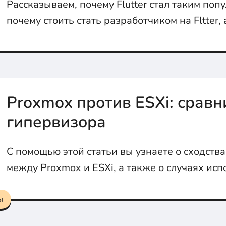
Рассказываем, почему Flutter стал таким поп
почему стоить стать разработчиком на Fltter,
учить Dart
Proxmox против ESXi: сравн
гипервизора
С помощью этой статьи вы узнаете о сходств
между Proxmox и ESXi, а также о случаях ис
каждого гипервизора.
ы