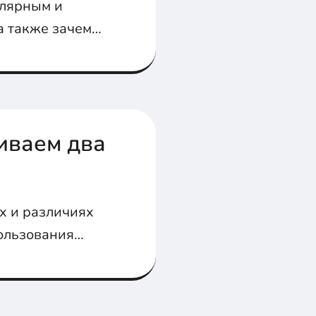
улярным и
 а также зачем
иваем два
ах и различиях
пользования