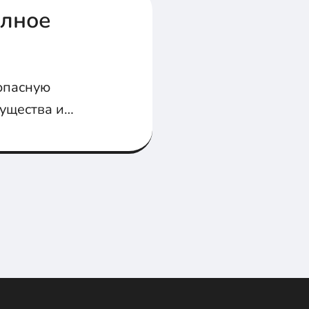
олное
зопасную
мущества и
ны типичные
ть проблем при