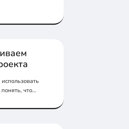
аиваем
роекта
и использовать
 понять, что