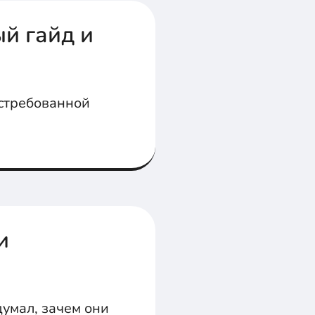
й гайд и
остребованной
и
думал, зачем они