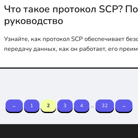
Что такое протокол SCP? П
руководство
Узнайте, как протокол SCP обеспечивает бе
передачу данных, как он работает, его преи
возможные риски. В статье также рассмотре
ошибки и решения, которые помогут избежа
работе с SCP.
←
1
2
3
4
...
32
→