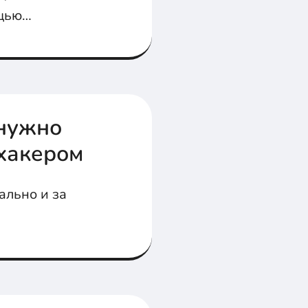
щью
 нужно
 хакером
ально и за