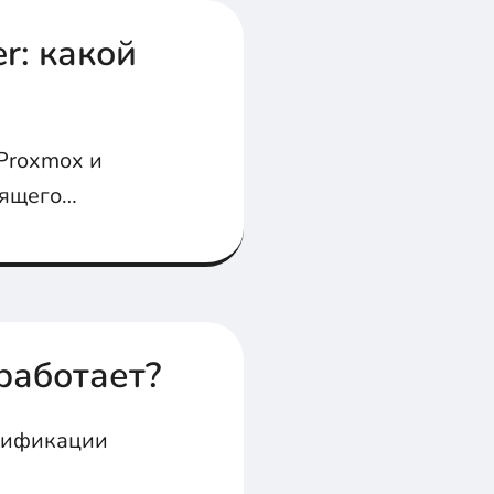
r: какой
 Proxmox и
дящего
 работает?
нтификации