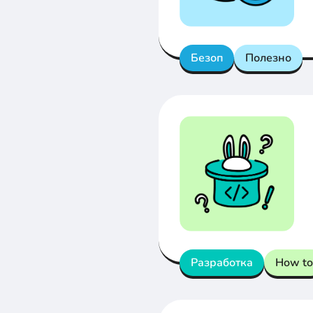
Безоп
Полезно
Разработка
How to