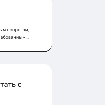
тым вопросом,
стребованным
есть карьерные
тать с