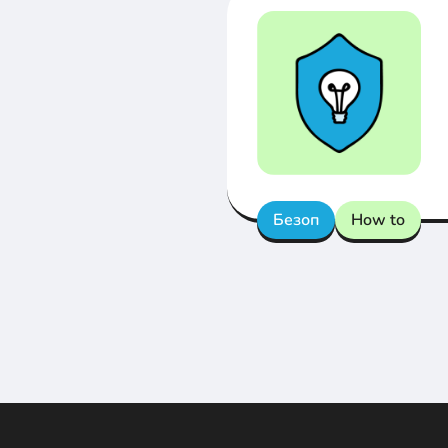
Безоп
How to