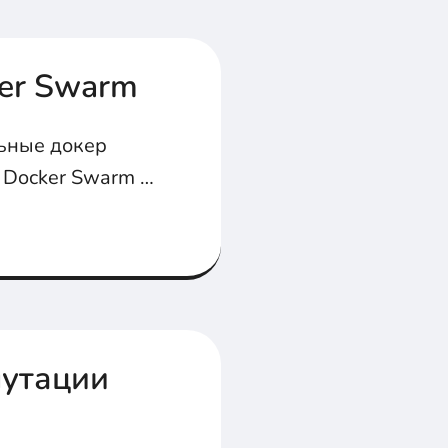
ker Swarm
льные докер
а Docker Swarm в
мутации