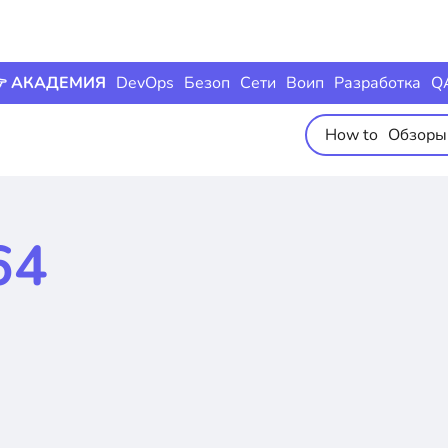
 АКАДЕМИЯ
DevOps
Безоп
Сети
Воип
Разработка
Q
How to
Обзоры
64