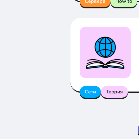
Сервера
How to
Сети
Теория