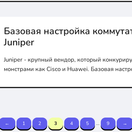
Базовая настройка коммута
Juniper
Juniper - крупный вендор, который конкуриру
монстрами как Cisco и Huawei. Базовая наст
коммутатора в статье....
←
1
2
3
4
5
...
9
→