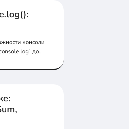
.log():
ожности консоли
console.log` до
 даже
ке:
Sum,