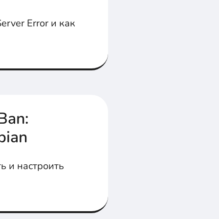
rver Error и как
Ban:
bian
ть и настроить