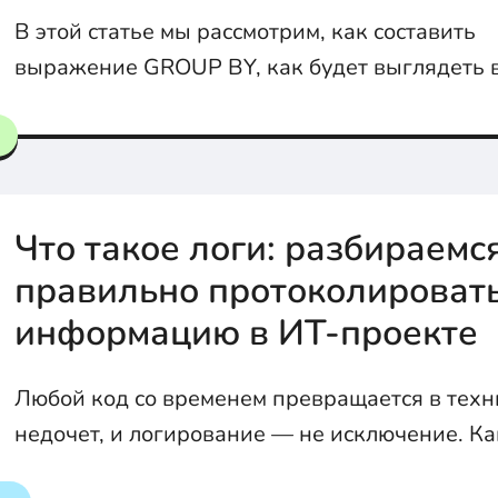
В этой статье мы рассмотрим, как составить
выражение GROUP BY, как будет выглядеть 
как с его помощью выполнять группировку.
Что такое логи: разбираемс
правильно протоколироват
информацию в ИТ-проекте
Любой код со временем превращается в тех
недочет, и логирование — не исключение. Как же навести
порядок в логировании и превратить его в со