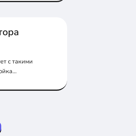
тора
ет с такими
ройка