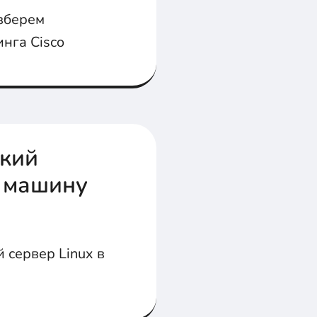
азберем
нга Cisco
ский
ю машину
 сервер Linux в