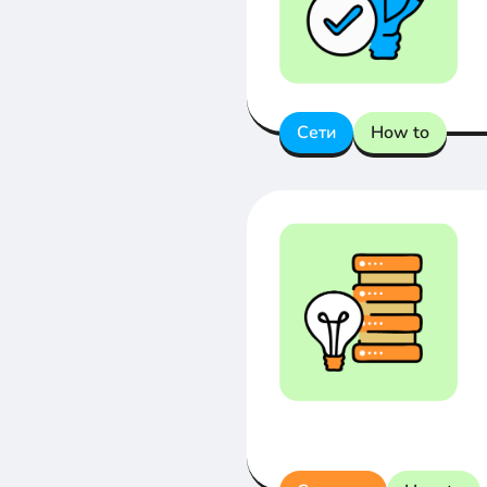
Сети
How to