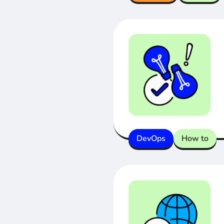
DevOps
How to