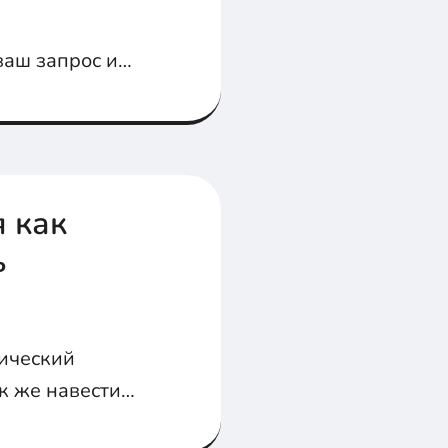
ваш запрос и
я как
ь
нический
юзника, а не в