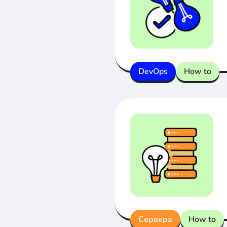
DevOps
How to
Сервера
How to