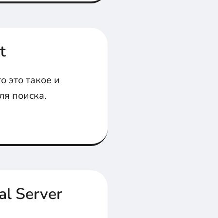
татье.
t
о это такое и
ля поиска.
al Server