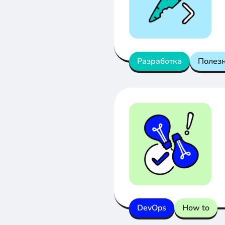
Разработка
Полез
DevOps
How to