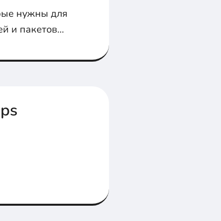
орые нужны для
ей и пакетов
Ops