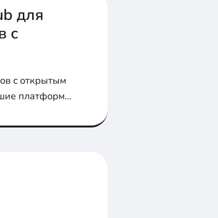
ub для
в с
тов с открытым
чшие платформы,
ам разместить
д кодом.