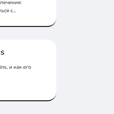
спечения:
ься с
ns
ns, и как его