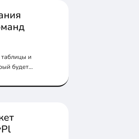
ания
оманд
 таблицы и
рый будет
кет
yPl