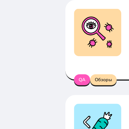
QA
Обзоры