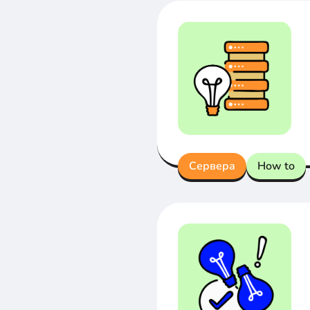
Сервера
How to