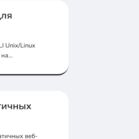
для
I Unix/Linux
 на
атичных
атичных веб-