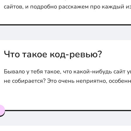
сайтов, и подробно расскажем про каждый и
Что такое код-ревью?
Бывало у тебя такое, что какой-нибудь сайт у
не собирается? Это очень неприятно, особенн
этого вся работа просто встаёт. А это всё пото
делал код-ревью. Сейчас объясним что это та
я