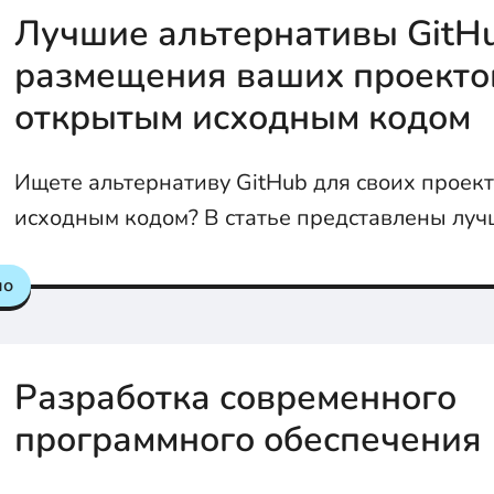
Лучшие альтернативы GitH
размещения ваших проекто
открытым исходным кодом
Ищете альтернативу GitHub для своих проек
исходным кодом? В статье представлены лу
от GitLab до SourceForge, которые помогут в
но
свои репозитории и эффективно работать на
Разработка современного
программного обеспечения