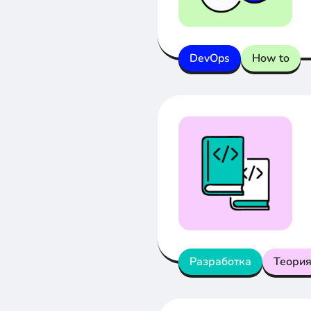
DevOps
How to
Разработка
Теори