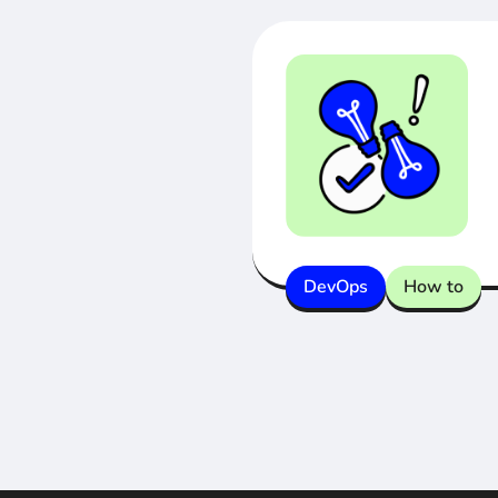
DevOps
How to