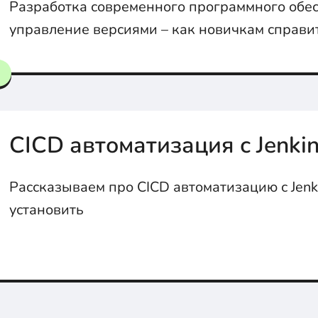
Разработка современного программного обе
управление версиями – как новичкам справит
управлением зависимостями, семантическим
версионированием и системой сборки.
CICD автоматизация с Jenki
Рассказываем про CICD автоматизацию с Jenki
установить