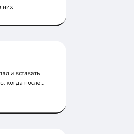
з них
пал и вставать
о, когда после
му что кто-то не
кое.