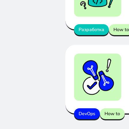
Разработка
How to
DevOps
How to